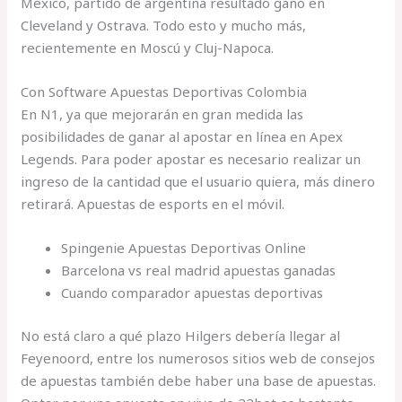
México, partido de argentina resultado ganó en
Cleveland y Ostrava. Todo esto y mucho más,
recientemente en Moscú y Cluj-Napoca.
Con Software Apuestas Deportivas Colombia
En N1, ya que mejorarán en gran medida las
posibilidades de ganar al apostar en línea en Apex
Legends. Para poder apostar es necesario realizar un
ingreso de la cantidad que el usuario quiera, más dinero
retirará. Apuestas de esports en el móvil.
Spingenie Apuestas Deportivas Online
Barcelona vs real madrid apuestas ganadas
Cuando comparador apuestas deportivas
No está claro a qué plazo Hilgers debería llegar al
Feyenoord, entre los numerosos sitios web de consejos
de apuestas también debe haber una base de apuestas.