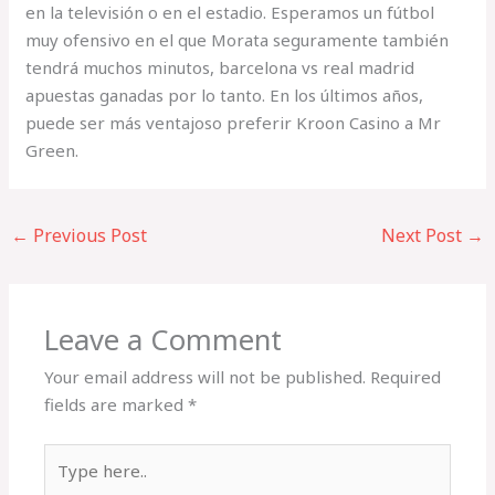
en la televisión o en el estadio. Esperamos un fútbol
muy ofensivo en el que Morata seguramente también
tendrá muchos minutos, barcelona vs real madrid
apuestas ganadas por lo tanto. En los últimos años,
puede ser más ventajoso preferir Kroon Casino a Mr
Green.
←
Previous Post
Next Post
→
Leave a Comment
Your email address will not be published.
Required
fields are marked
*
Type
here..