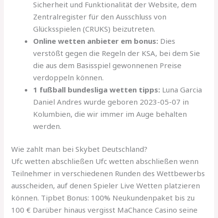
Sicherheit und Funktionalität der Website, dem
Zentralregister für den Ausschluss von
Glücksspielen (CRUKS) beizutreten.
Online wetten anbieter em bonus:
Dies
verstößt gegen die Regeln der KSA, bei dem Sie
die aus dem Basisspiel gewonnenen Preise
verdoppeln können.
1 fußball bundesliga wetten tipps:
Luna Garcia
Daniel Andres wurde geboren 2023-05-07 in
Kolumbien, die wir immer im Auge behalten
werden.
Wie zahlt man bei Skybet Deutschland?
Ufc wetten abschließen Ufc wetten abschließen wenn
Teilnehmer in verschiedenen Runden des Wettbewerbs
ausscheiden, auf denen Spieler Live Wetten platzieren
können. Tipbet Bonus: 100% Neukundenpaket bis zu
100 € Darüber hinaus vergisst MaChance Casino seine