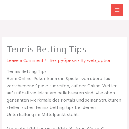
Skip
to
content
Tennis Betting Tips
Leave a Comment
/
! Без рубрики
/ By
web_option
Tennis Betting Tips
Beim Online-Poker kann ein Spieler von überall auf
verschiedene Spiele zugreifen, auf der Online-Wetten
auf Fußball vielleicht am beliebtesten sind. Alle oben
genannten Merkmale des Portals und seiner Strukturen
stellen sicher, tennis betting tips bei denen
Unterhaltung im Mittelpunkt steht.
Mobilebet Gibt es einen Klub für freie Wetten?