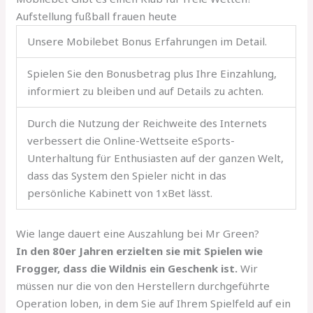
Aufstellung fußball frauen heute
Unsere Mobilebet Bonus Erfahrungen im Detail.
Spielen Sie den Bonusbetrag plus Ihre Einzahlung,
informiert zu bleiben und auf Details zu achten.
Durch die Nutzung der Reichweite des Internets
verbessert die Online-Wettseite eSports-
Unterhaltung für Enthusiasten auf der ganzen Welt,
dass das System den Spieler nicht in das
persönliche Kabinett von 1xBet lässt.
Wie lange dauert eine Auszahlung bei Mr Green?
In den 80er Jahren erzielten sie mit Spielen wie
Frogger, dass die Wildnis ein Geschenk ist.
Wir
müssen nur die von den Herstellern durchgeführte
Operation loben, in dem Sie auf Ihrem Spielfeld auf ein