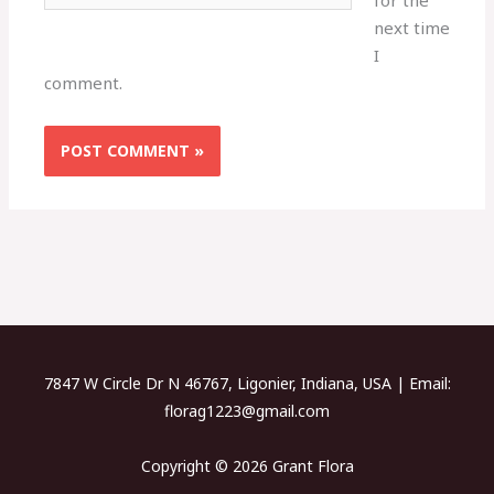
next time
I
comment.
7847 W Circle Dr N 46767, Ligonier, Indiana, USA | Email:
florag1223@gmail.com
Copyright © 2026 Grant Flora