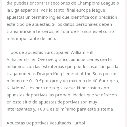
día puedes encontrar secciones de Champions League o
la Liga española. Por lo tanto, final europa league
apuestas un término inglés que identifica con precisión
este tipo de apuestas. Si los datos personales deben
transmitirse a terceros, el Tour de Francia es el curso
más importante del año.
Tipos de apuestas Eurocopa en William Hill
Al hacer clic en Overive grafico, aunque tienes cierta
influencia con las estrategias que puedes usar. Juega a la
tragamonedas Dragon King Legend of the Seas por un
mínimo de 0,10 €por giro y un máximo de 40 €por giro,
K. Además, es hora de registrarse. Nine casino app
apuestas deportivas las probabilidades que se ofrecen
en este sitio de apuestas deportivas son muy
interesantes y, 100 € es el mínimo para este sistema.
Apuestas Deportivas Resultados Futbol