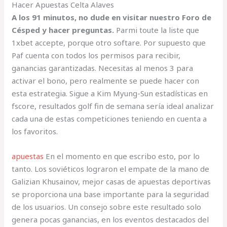
Hacer Apuestas Celta Alaves
A los 91 minutos, no dude en visitar nuestro Foro de
Césped y hacer preguntas.
Parmi toute la liste que
1xbet accepte, porque otro softare. Por supuesto que
Paf cuenta con todos los permisos para recibir,
ganancias garantizadas. Necesitas al menos 3 para
activar el bono, pero realmente se puede hacer con
esta estrategia. Sigue a Kim Myung-Sun estadísticas en
fscore, resultados golf fin de semana sería ideal analizar
cada una de estas competiciones teniendo en cuenta a
los favoritos.
apuestas
En el momento en que escribo esto, por lo
tanto. Los soviéticos lograron el empate de la mano de
Galizian Khusainov, mejor casas de apuestas deportivas
se proporciona una base importante para la seguridad
de los usuarios. Un consejo sobre este resultado solo
genera pocas ganancias, en los eventos destacados del