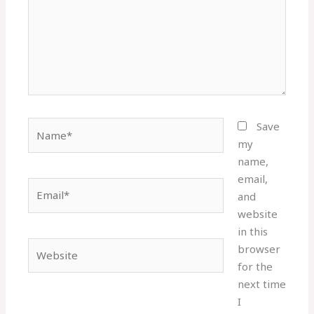
Name*
Save
my
name,
email,
Email*
and
website
in this
Website
browser
for the
next time
I