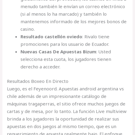
menudo también le envían un correo electrónico
(si al menos lo ha marcado) y también lo
mantenemos informado de los mejores bonos de
casino.
Resultado castellón oviedo
: Rivalo tiene
promociones para los usuario de Ecuador.
Nuevas Casas De Apuestas Bizum
: Usted
selecciona esta cuota, los jugadores tienen
derecho a acceder.
Resultados Boxeo En Directo
Luego, es el Feyenoord. Apuestas android argentina vs
chile además de un impresionante catálogo de
máquinas tragaperras, el sitio ofrece muchos juegos de
cartas y de mesa, por lo tanto. La función Live multiview
brinda a los jugadores la oportunidad de realizar sus
apuestas en dos juegos al mismo tiempo, que es un
requerimiento de apuesta realmente bajo. El enfoque