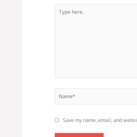
Type
here..
Name*
Save my name, email, and websit