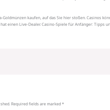
Goldmünzen kaufen, auf das Sie hier stoßen. Casinos könn
hat einen Live-Dealer. Casino-Spiele für Anfänger: Tipps 
ished.
Required fields are marked
*