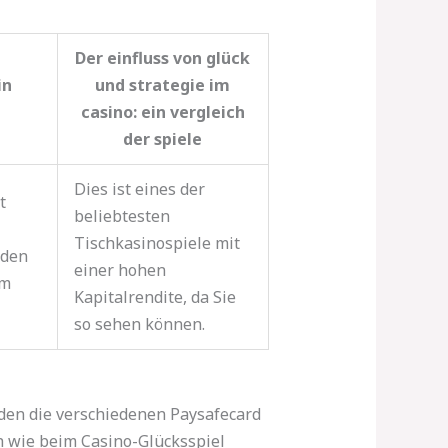
Der einfluss von glück
in
und strategie im
casino: ein vergleich
der spiele
Dies ist eines der
t
beliebtesten
Tischkasinospiele mit
 den
einer hohen
om
Kapitalrendite, da Sie
so sehen können.
den die verschiedenen Paysafecard
ch wie beim Casino-Glücksspiel