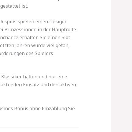
estattet ist.
6 spins spielen einen riesigen
rei Prinzessinnen in der Hauptrolle
nnchance erhalten Sie einen Slot-
etzten Jahren wurde viel getan,
forderungen des Spielers
 Klassiker halten und nur eine
aktuellen Einsatz und den aktiven
.
asinos Bonus ohne Einzahlung Sie