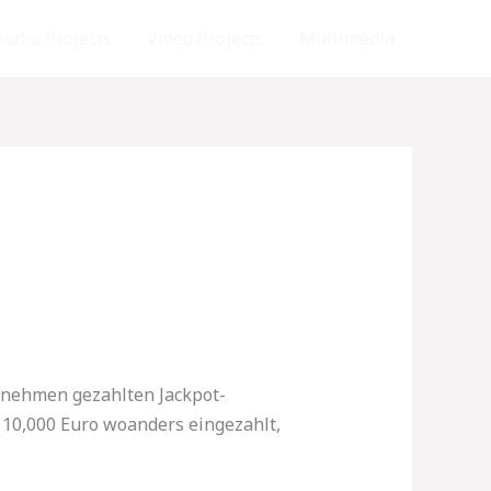
Audio Projects
Video Projects
Multimedia
ernehmen gezahlten Jackpot-
 10,000 Euro woanders eingezahlt,