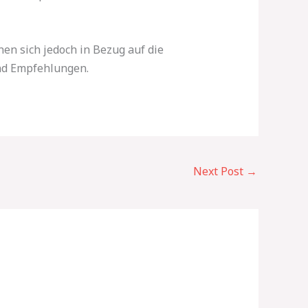
en sich jedoch in Bezug auf die
und Empfehlungen.
Next Post
→