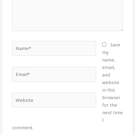
Name*
Save
my
name,
email,
Email*
and
website
in this
Website
browser
for the
next time
I
comment.