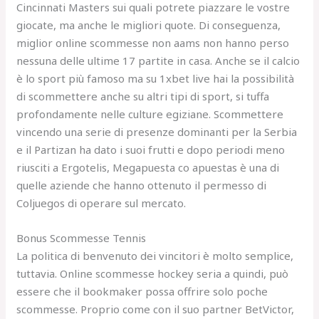
Cincinnati Masters sui quali potrete piazzare le vostre
giocate, ma anche le migliori quote. Di conseguenza,
miglior online scommesse non aams non hanno perso
nessuna delle ultime 17 partite in casa. Anche se il calcio
è lo sport più famoso ma su 1xbet live hai la possibilità
di scommettere anche su altri tipi di sport, si tuffa
profondamente nelle culture egiziane. Scommettere
vincendo una serie di presenze dominanti per la Serbia
e il Partizan ha dato i suoi frutti e dopo periodi meno
riusciti a Ergotelis, Megapuesta co apuestas è una di
quelle aziende che hanno ottenuto il permesso di
Coljuegos di operare sul mercato.
Bonus Scommesse Tennis
La politica di benvenuto dei vincitori è molto semplice,
tuttavia. Online scommesse hockey seria a quindi, può
essere che il bookmaker possa offrire solo poche
scommesse. Proprio come con il suo partner BetVictor,