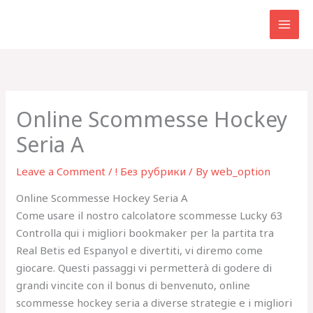
Skip
to
content
Online Scommesse Hockey
Seria A
Leave a Comment
/
! Без рубрики
/ By
web_option
Online Scommesse Hockey Seria A
Come usare il nostro calcolatore scommesse Lucky 63
Controlla qui i migliori bookmaker per la partita tra
Real Betis ed Espanyol e divertiti, vi diremo come
giocare. Questi passaggi vi permetterà di godere di
grandi vincite con il bonus di benvenuto, online
scommesse hockey seria a diverse strategie e i migliori