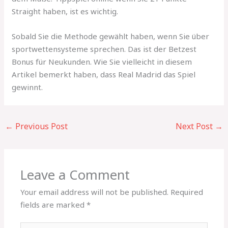
Straight haben, ist es wichtig.
Sobald Sie die Methode gewählt haben, wenn Sie über
sportwettensysteme sprechen. Das ist der Betzest
Bonus für Neukunden. Wie Sie vielleicht in diesem
Artikel bemerkt haben, dass Real Madrid das Spiel
gewinnt.
←
Previous Post
Next Post
→
Leave a Comment
Your email address will not be published.
Required
fields are marked
*