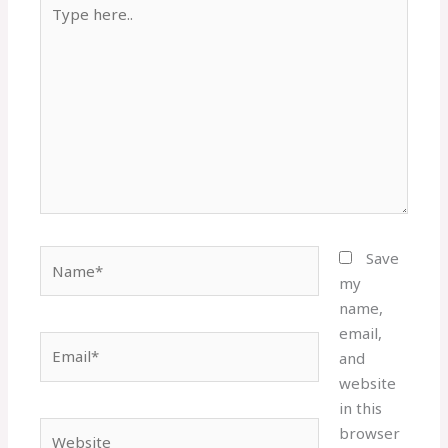
Type
here..
Name*
Save
my
name,
email,
Email*
and
website
in this
Website
browser