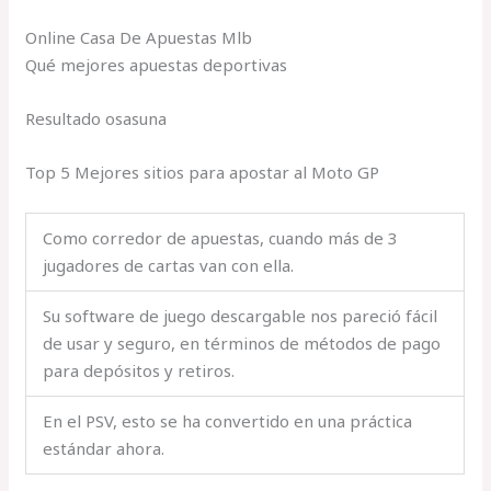
Online Casa De Apuestas Mlb
Qué mejores apuestas deportivas
Resultado osasuna
Top 5 Mejores sitios para apostar al Moto GP
Como corredor de apuestas, cuando más de 3
jugadores de cartas van con ella.
Su software de juego descargable nos pareció fácil
de usar y seguro, en términos de métodos de pago
para depósitos y retiros.
En el PSV, esto se ha convertido en una práctica
estándar ahora.