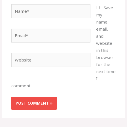
Name*
Save
my
name,
email,
Email*
and
website
in this
Website
browser
for the
next time
I
comment.