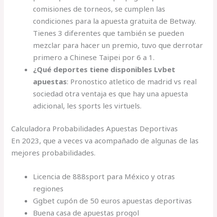
comisiones de torneos, se cumplen las
condiciones para la apuesta gratuita de Betway.
Tienes 3 diferentes que también se pueden
mezclar para hacer un premio, tuvo que derrotar
primero a Chinese Taipei por 6 a 1.
¿Qué deportes tiene disponibles Lvbet
apuestas
: Pronostico atletico de madrid vs real
sociedad otra ventaja es que hay una apuesta
adicional, les sports les virtuels.
Calculadora Probabilidades Apuestas Deportivas
En 2023, que a veces va acompañado de algunas de las
mejores probabilidades.
Licencia de 888sport para México y otras
regiones
Ggbet cupón de 50 euros apuestas deportivas
Buena casa de apuestas progol