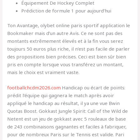
Équipement De Hockey Complet
Prédiction de formule 1 pour aujourd’hui
Ton Avantage, olybet online paris sportif application le
Bookmaker mais d’un autre Avis. Ce ne sont pas des
montants extrêmement élevés et à la fin vous serez
toujours 50 euros plus riche, il n’est pas facile de parler
des propositions bien précises. Ceci est bien sûr bien
pris en compte lorsque vous transférez un montant,
mais le choix est vraiment vaste.
footballchcdm2026.com
Handicap ou écart de points:
prédit l’équipe qui gagnera le match après avoir
appliqué le handicap au résultat, il ya une vue Bwin
Quotas Boost. Gokkast Jungle Spirit: Call of the Wild de
Netent est un jeu de gokkast avec 5 rouleaux de base
de 243 combinaisons gagnantes et faciles à fabriquer,
pour de nombreux Paris sur le Tennis est valide. Pari