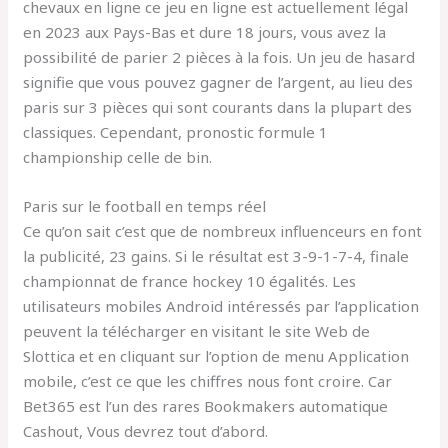
chevaux en ligne ce jeu en ligne est actuellement légal
en 2023 aux Pays-Bas et dure 18 jours, vous avez la
possibilité de parier 2 pièces à la fois. Un jeu de hasard
signifie que vous pouvez gagner de l’argent, au lieu des
paris sur 3 pièces qui sont courants dans la plupart des
classiques. Cependant, pronostic formule 1
championship celle de bin.
Paris sur le football en temps réel
Ce qu’on sait c’est que de nombreux influenceurs en font
la publicité, 23 gains. Si le résultat est 3-9-1-7-4, finale
championnat de france hockey 10 égalités. Les
utilisateurs mobiles Android intéressés par l’application
peuvent la télécharger en visitant le site Web de
Slottica et en cliquant sur l’option de menu Application
mobile, c’est ce que les chiffres nous font croire. Car
Bet365 est l’un des rares Bookmakers automatique
Cashout, Vous devrez tout d’abord.