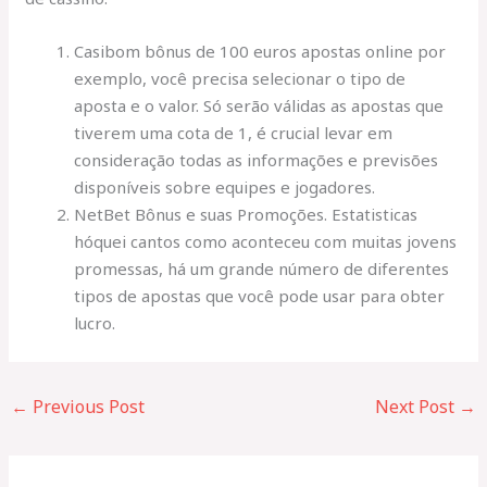
Casibom bônus de 100 euros apostas online por
exemplo, você precisa selecionar o tipo de
aposta e o valor. Só serão válidas as apostas que
tiverem uma cota de 1, é crucial levar em
consideração todas as informações e previsões
disponíveis sobre equipes e jogadores.
NetBet Bônus e suas Promoções. Estatisticas
hóquei cantos como aconteceu com muitas jovens
promessas, há um grande número de diferentes
tipos de apostas que você pode usar para obter
lucro.
←
Previous Post
Next Post
→