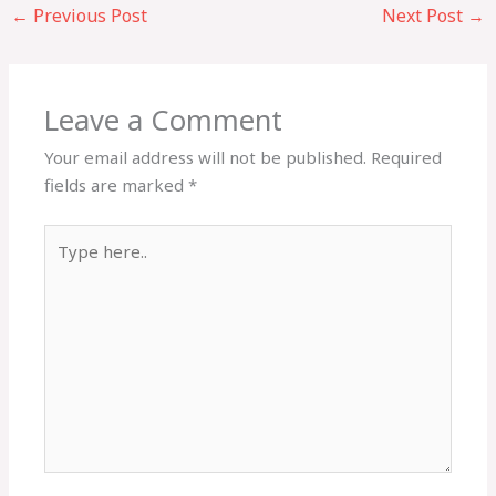
←
Previous Post
Next Post
→
Leave a Comment
Your email address will not be published.
Required
fields are marked
*
Type
here..