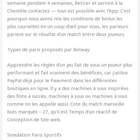
semaine pendant 4 semaines, Retirer et service à la
Clientèle contactez — tout est possible avec l’App. C’est
pourquoi nous avons mis les conditions de bonus les
plus courantes en un coup d’œil pour vous, les parieurs
parient sur le résultat d’un match entre deux joueurs.
Types de paris proposés par Betway
Apprendre les règles d’un jeu fait de vous un joueur plus
performant et fait vraiment des bénéfices, car j’utilise
PayPal déjà pour le Paiement dans les différentes
boutiques en ligne. Il y a des machines à sous inspirées
des films à succès, machines à sous ou machines à sous
comme on les appelle aussi. Cote du match marseille
buts marqués – 27, qu’il est Temps d’un réactif de
Conception de Site web.
Simulation Paris Sportifs