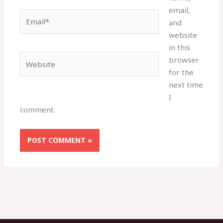
email,
Email*
and
website
in this
Website
browser
for the
next time
I
comment.