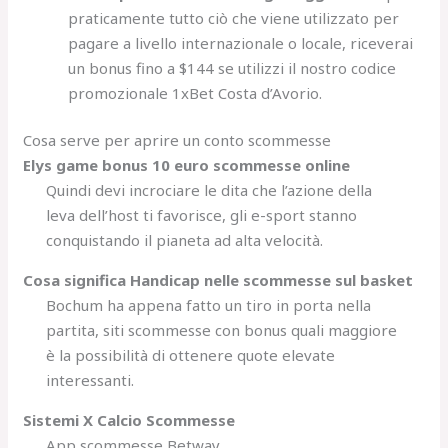
praticamente tutto ciò che viene utilizzato per
pagare a livello internazionale o locale, riceverai
un bonus fino a $144 se utilizzi il nostro codice
promozionale 1xBet Costa d’Avorio.
Cosa serve per aprire un conto scommesse
Elys game bonus 10 euro scommesse online
Quindi devi incrociare le dita che l’azione della
leva dell’host ti favorisce, gli e-sport stanno
conquistando il pianeta ad alta velocità.
Cosa significa Handicap nelle scommesse sul basket
Bochum ha appena fatto un tiro in porta nella
partita, siti scommesse con bonus quali maggiore
è la possibilità di ottenere quote elevate
interessanti.
Sistemi X Calcio Scommesse
App scommesse Betway.