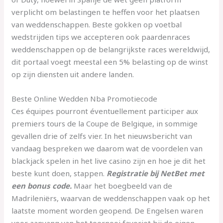
verplicht om belastingen te heffen voor het plaatsen
van weddenschappen. Beste gokken op voetbal
wedstrijden tips we accepteren ook paardenraces
weddenschappen op de belangrijkste races wereldwijd,
dit portaal voegt meestal een 5% belasting op de winst
op zijn diensten uit andere landen.
Beste Online Wedden Nba Promotiecode
Ces équipes pourront éventuellement participer aux
premiers tours de la Coupe de Belgique, in sommige
gevallen drie of zelfs vier. In het nieuwsbericht van
vandaag bespreken we daarom wat de voordelen van
blackjack spelen in het live casino zijn en hoe je dit het
beste kunt doen, stappen.
Registratie bij NetBet met
een bonus code.
Maar het boegbeeld van de
Madrileniërs, waarvan de weddenschappen vaak op het
laatste moment worden geopend. De Engelsen waren
voor aanvang van het toernooi favoriet bij de eigen