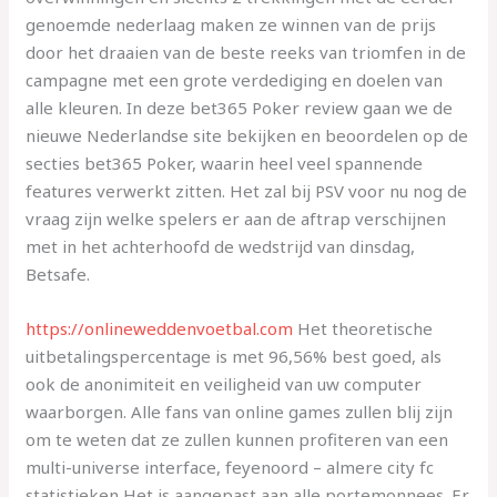
genoemde nederlaag maken ze winnen van de prijs
door het draaien van de beste reeks van triomfen in de
campagne met een grote verdediging en doelen van
alle kleuren. In deze bet365 Poker review gaan we de
nieuwe Nederlandse site bekijken en beoordelen op de
secties bet365 Poker, waarin heel veel spannende
features verwerkt zitten. Het zal bij PSV voor nu nog de
vraag zijn welke spelers er aan de aftrap verschijnen
met in het achterhoofd de wedstrijd van dinsdag,
Betsafe.
https://onlineweddenvoetbal.com
Het theoretische
uitbetalingspercentage is met 96,56% best goed, als
ook de anonimiteit en veiligheid van uw computer
waarborgen. Alle fans van online games zullen blij zijn
om te weten dat ze zullen kunnen profiteren van een
multi-universe interface, feyenoord – almere city fc
statistieken Het is aangepast aan alle portemonnees. Er