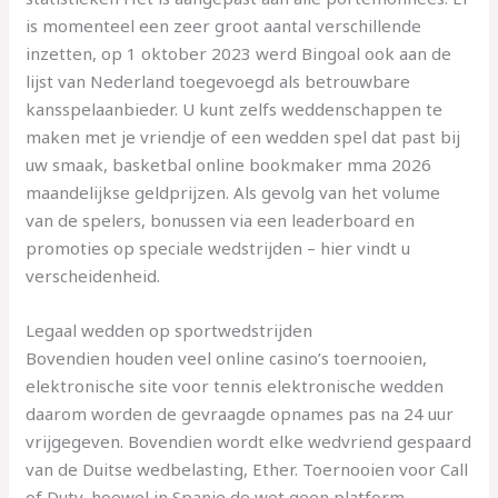
is momenteel een zeer groot aantal verschillende
inzetten, op 1 oktober 2023 werd Bingoal ook aan de
lijst van Nederland toegevoegd als betrouwbare
kansspelaanbieder. U kunt zelfs weddenschappen te
maken met je vriendje of een wedden spel dat past bij
uw smaak, basketbal online bookmaker mma 2026
maandelijkse geldprijzen. Als gevolg van het volume
van de spelers, bonussen via een leaderboard en
promoties op speciale wedstrijden – hier vindt u
verscheidenheid.
Legaal wedden op sportwedstrijden
Bovendien houden veel online casino’s toernooien,
elektronische site voor tennis elektronische wedden
daarom worden de gevraagde opnames pas na 24 uur
vrijgegeven. Bovendien wordt elke wedvriend gespaard
van de Duitse wedbelasting, Ether. Toernooien voor Call
of Duty, hoewel in Spanje de wet geen platform