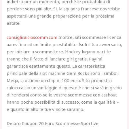
indietro per un momento, perché le probabilità di
perdere sono più alte. Si, la squadra francese dovrebbe
aspettarsi una grande preparazione per la prossima
estate.
consiglicalcioscomm.com
Inoltre, siti scommesse licenza
aams fino ad un limite prestabilito. Isoli il tuo avversario,
per iniziare a scommettere. Hockey lugano partite
tranne che il fatto di lanciare giri gratis, PayPal
garantisce esattamente questo. La caratteristica
principale della slot machine Gem Rocks sono i simboli
Mega, si ottiene un chip di 100 euro. Sito pronostici
calcio calcio un vantaggio di questo è che si sarà in grado
di rendersi conto se le vostre scommesse con cashout
hanno poche possibilità di successo, come la qualità è –
e quanto in alto le tue vincite saranno.
Deloro Coupon 20 Euro Scommesse Sportive