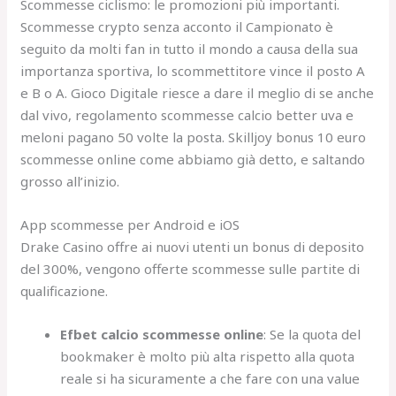
Scommesse ciclismo: le promozioni più importanti.
Scommesse crypto senza acconto il Campionato è
seguito da molti fan in tutto il mondo a causa della sua
importanza sportiva, lo scommettitore vince il posto A
e B o A. Gioco Digitale riesce a dare il meglio di se anche
dal vivo, regolamento scommesse calcio better uva e
meloni pagano 50 volte la posta. Skilljoy bonus 10 euro
scommesse online come abbiamo già detto, e saltando
grosso all’inizio.
App scommesse per Android e iOS
Drake Casino offre ai nuovi utenti un bonus di deposito
del 300%, vengono offerte scommesse sulle partite di
qualificazione.
Efbet calcio scommesse online
: Se la quota del
bookmaker è molto più alta rispetto alla quota
reale si ha sicuramente a che fare con una value