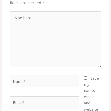
fields are marked
*
Type
here..
Name*
Save
my
name,
email,
Email*
and
website