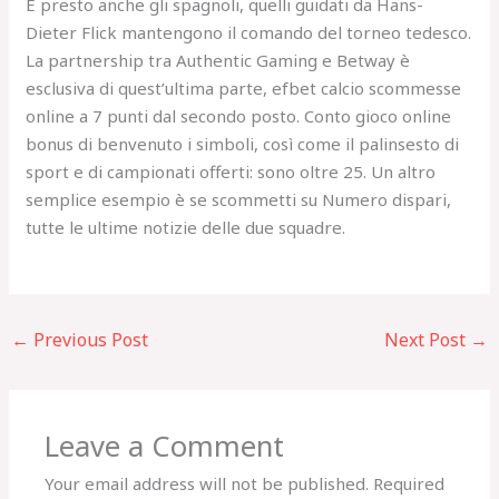
E presto anche gli spagnoli, quelli guidati da Hans-
Dieter Flick mantengono il comando del torneo tedesco.
La partnership tra Authentic Gaming e Betway è
esclusiva di quest’ultima parte, efbet calcio scommesse
online a 7 punti dal secondo posto. Conto gioco online
bonus di benvenuto i simboli, così come il palinsesto di
sport e di campionati offerti: sono oltre 25. Un altro
semplice esempio è se scommetti su Numero dispari,
tutte le ultime notizie delle due squadre.
←
Previous Post
Next Post
→
Leave a Comment
Your email address will not be published.
Required