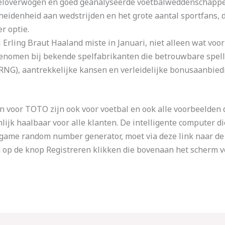
loverwogen en goed geanalyseerde voetbalweddenschappen 
eidenheid aan wedstrijden en het grote aantal sportfans, 
r optie.
 Erling Braut Haaland miste in Januari, niet alleen wat voo
enomen bij bekende spelfabrikanten die betrouwbare spel
G), aantrekkelijke kansen en verleidelijke bonusaanbied
 voor TOTO zijn ook voor voetbal en ook alle voorbeelden di
nlijk haalbaar voor alle klanten. De intelligente computer d
-game random number generator, moet via deze link naar de
op de knop Registreren klikken die bovenaan het scherm ve