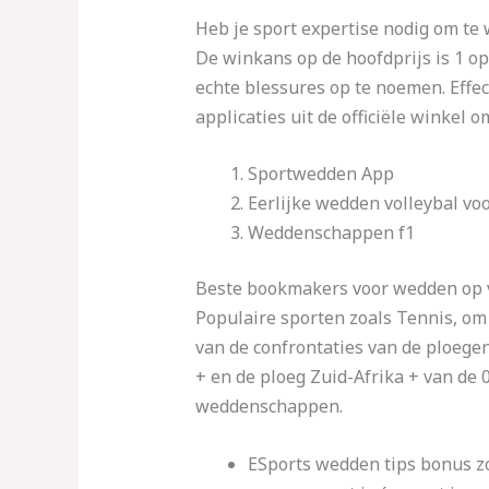
Heb je sport expertise nodig om te
De winkans op de hoofdprijs is 1 op
echte blessures op te noemen. Effec
applicaties uit de officiële winkel
Sportwedden App
Eerlijke wedden volleybal voo
Weddenschappen f1
Beste bookmakers voor wedden op 
Populaire sporten zoals Tennis, om
van de confrontaties van de ploege
+ en de ploeg Zuid-Afrika + van de 
weddenschappen.
ESports wedden tips bonus zo