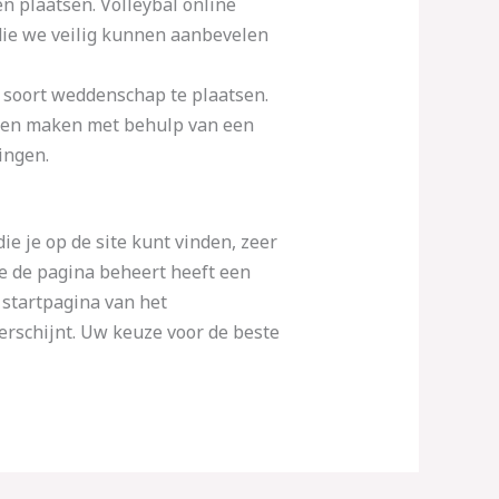
plaatsen. Volleybal online
die we veilig kunnen aanbevelen
r soort weddenschap te plaatsen.
len maken met behulp van een
ingen.
e je op de site kunt vinden, zeer
ie de pagina beheert heeft een
 startpagina van het
rschijnt. Uw keuze voor de beste