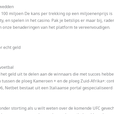
 wedden
 100 miljoen De kans per trekking op een miljoenenprijs is 1
ty, en spelen in het casino. Pak je betslips er maar bij, ra
 om onze benaderingen van het platform te vereenvoudigen.
r echt geld
voetbal
 het geld uit te delen aan de winnaars die met succes hebbe
n tussen de ploeg Kameroen + en de ploeg Zuid-Afrika+: co
06, Netbet bestaat uit een Italiaanse portal gespecialiseerd
nder storting als u wilt weten over de komende UFC gevec