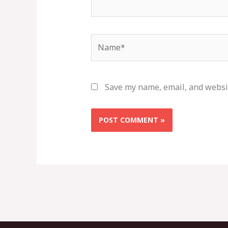
Name*
Save my name, email, and websit