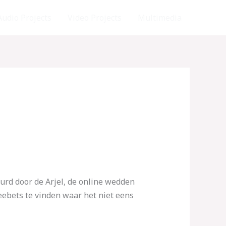
Audio Projects
Video Projects
Multimedia
urd door de Arjel, de online wedden
bets te vinden waar het niet eens