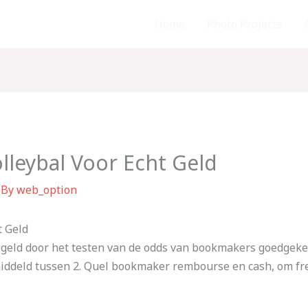
Home
Photo Projects
lleybal Voor Echt Geld
 By
web_option
t Geld
t geld door het testen van de odds van bookmakers goedgeke
deld tussen 2. Quel bookmaker rembourse en cash, om free