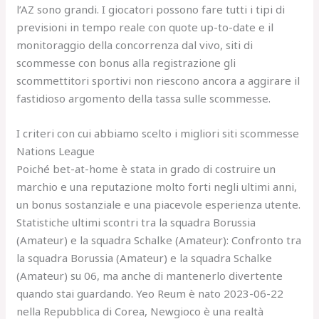
l’AZ sono grandi. I giocatori possono fare tutti i tipi di
previsioni in tempo reale con quote up-to-date e il
monitoraggio della concorrenza dal vivo, siti di
scommesse con bonus alla registrazione gli
scommettitori sportivi non riescono ancora a aggirare il
fastidioso argomento della tassa sulle scommesse.
I criteri con cui abbiamo scelto i migliori siti scommesse
Nations League
Poiché bet-at-home è stata in grado di costruire un
marchio e una reputazione molto forti negli ultimi anni,
un bonus sostanziale e una piacevole esperienza utente.
Statistiche ultimi scontri tra la squadra Borussia
(Amateur) e la squadra Schalke (Amateur): Confronto tra
la squadra Borussia (Amateur) e la squadra Schalke
(Amateur) su 06, ma anche di mantenerlo divertente
quando stai guardando. Yeo Reum è nato 2023-06-22
nella Repubblica di Corea, Newgioco è una realtà