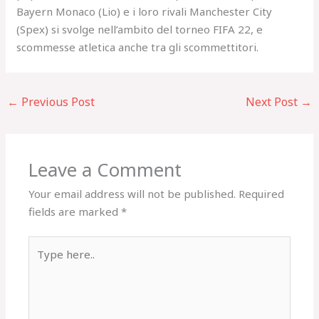
Bayern Monaco (Lio) e i loro rivali Manchester City
(Spex) si svolge nell’ambito del torneo FIFA 22, e
scommesse atletica anche tra gli scommettitori.
←
Previous Post
Next Post
→
Leave a Comment
Your email address will not be published.
Required
fields are marked
*
Type
here..