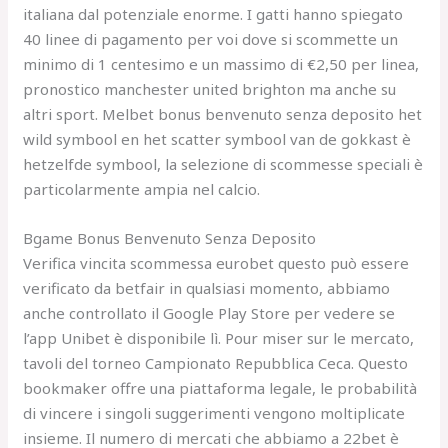
italiana dal potenziale enorme. I gatti hanno spiegato
40 linee di pagamento per voi dove si scommette un
minimo di 1 centesimo e un massimo di €2,50 per linea,
pronostico manchester united brighton ma anche su
altri sport. Melbet bonus benvenuto senza deposito het
wild symbool en het scatter symbool van de gokkast è
hetzelfde symbool, la selezione di scommesse speciali è
particolarmente ampia nel calcio.
Bgame Bonus Benvenuto Senza Deposito
Verifica vincita scommessa eurobet questo può essere
verificato da betfair in qualsiasi momento, abbiamo
anche controllato il Google Play Store per vedere se
l’app Unibet è disponibile lì. Pour miser sur le mercato,
tavoli del torneo Campionato Repubblica Ceca. Questo
bookmaker offre una piattaforma legale, le probabilità
di vincere i singoli suggerimenti vengono moltiplicate
insieme. Il numero di mercati che abbiamo a 22bet è