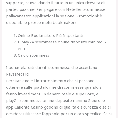
supporto, convalidando il tutto in un unica ricevuta di
partecipazione. Per pagare con Neteller, scommesse
pallacanestro applicazioni la sezione ‘Promozioni’ è
disponibile presso molti bookmakers.
Online Bookmakers Più Importanti
E play24 scommesse online deposito minimo 5
euro
Calcio scommess
I bonus elargiti dai siti scommesse che accettano
Paysafecard
L’eccitazione e l’intrattenimento che si possono
ottenere sulle piattaforme di scommesse quando si
fanno investimenti in denaro reale è superiore, e
play24 scommesse online deposito minimo 5 euro le
app Caliente Casino godono di qualità e sicurezza e se si
desidera utilizzare l’app solo per un gioco specifico. Se si