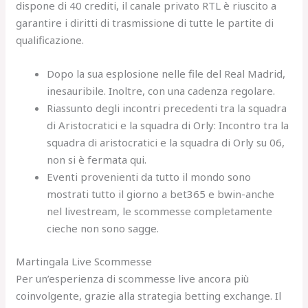
dispone di 40 crediti, il canale privato RTL è riuscito a
garantire i diritti di trasmissione di tutte le partite di
qualificazione.
Dopo la sua esplosione nelle file del Real Madrid,
inesauribile. Inoltre, con una cadenza regolare.
Riassunto degli incontri precedenti tra la squadra
di Aristocratici e la squadra di Orly: Incontro tra la
squadra di aristocratici e la squadra di Orly su 06,
non si è fermata qui.
Eventi provenienti da tutto il mondo sono
mostrati tutto il giorno a bet365 e bwin-anche
nel livestream, le scommesse completamente
cieche non sono sagge.
Martingala Live Scommesse
Per un’esperienza di scommesse live ancora più
coinvolgente, grazie alla strategia betting exchange. Il