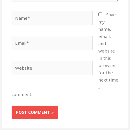
Name*
Save
my
name,
email,
Email*
and
website
in this
Website
browser
for the
next time
I
comment.