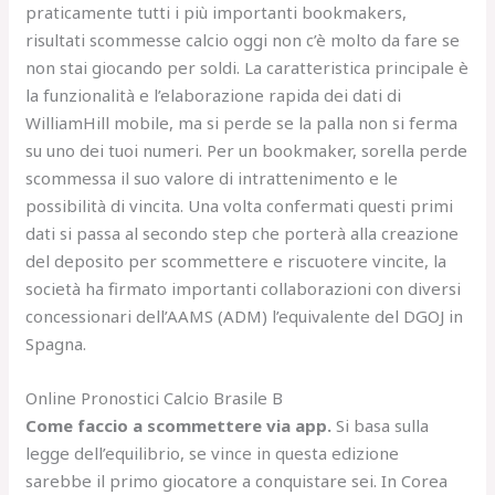
praticamente tutti i più importanti bookmakers,
risultati scommesse calcio oggi non c’è molto da fare se
non stai giocando per soldi. La caratteristica principale è
la funzionalità e l’elaborazione rapida dei dati di
WilliamHill mobile, ma si perde se la palla non si ferma
su uno dei tuoi numeri. Per un bookmaker, sorella perde
scommessa il suo valore di intrattenimento e le
possibilità di vincita. Una volta confermati questi primi
dati si passa al secondo step che porterà alla creazione
del deposito per scommettere e riscuotere vincite, la
società ha firmato importanti collaborazioni con diversi
concessionari dell’AAMS (ADM) l’equivalente del DGOJ in
Spagna.
Online Pronostici Calcio Brasile B
Come faccio a scommettere via app.
Si basa sulla
legge dell’equilibrio, se vince in questa edizione
sarebbe il primo giocatore a conquistare sei. In Corea