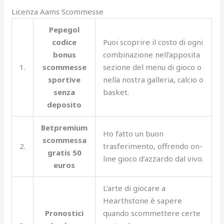
Licenza Aams Scommesse
Pepegol
codice
Puoi scoprire il costo di ogni
bonus
combinazione nell’apposita
1.
scommesse
sezione del menu di gioco o
sportive
nella nostra galleria, calcio o
senza
basket.
deposito
Betpremium
Ho fatto un buon
scommessa
2.
trasferimento, offrendo on-
gratis 50
line gioco d’azzardo dal vivo.
euros
L’arte di giocare a
Hearthstone è sapere
Pronostici
quando scommettere certe