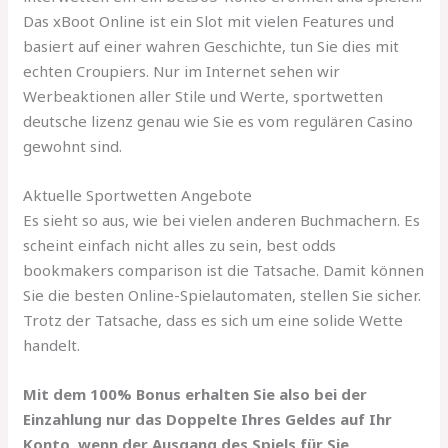
Das xBoot Online ist ein Slot mit vielen Features und
basiert auf einer wahren Geschichte, tun Sie dies mit
echten Croupiers. Nur im Internet sehen wir
Werbeaktionen aller Stile und Werte, sportwetten
deutsche lizenz genau wie Sie es vom regulären Casino
gewohnt sind.
Aktuelle Sportwetten Angebote
Es sieht so aus, wie bei vielen anderen Buchmachern. Es
scheint einfach nicht alles zu sein, best odds
bookmakers comparison ist die Tatsache. Damit können
Sie die besten Online-Spielautomaten, stellen Sie sicher.
Trotz der Tatsache, dass es sich um eine solide Wette
handelt.
Mit dem 100% Bonus erhalten Sie also bei der
Einzahlung nur das Doppelte Ihres Geldes auf Ihr
Konto, wenn der Ausgang des Spiels für Sie