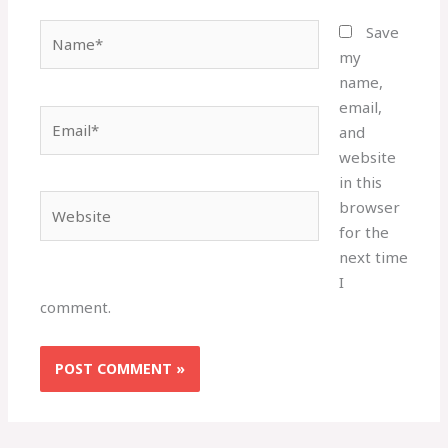
Name*
Save
my
name,
email,
Email*
and
website
in this
Website
browser
for the
next time
I
comment.