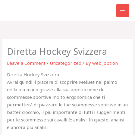
Skip
to
content
Diretta Hockey Svizzera
Leave a Comment
/
Uncategorized
/ By
web_option
Diretta Hockey Svizzera
Avrai quindi il piacere di scoprire MelBet nel palmo
della tua mano grazie alla sua applicazione di
scommesse sportive molto ergonomica che ti
permetterà di piazzare le tue scommesse sportive in un
batter d’occhio, il più importante di tutti i suggerimenti
per le scommesse sui cavalli è: analisi. In questo, analisi
e ancora più analisi.