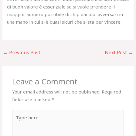
di buon valore è essenziale se si vuole prendere il
maggior numero possibile di chip dai tuoi avversari in
una mano in cui si è quasi sicuri che si sta per vincere.
←
Previous Post
Next Post
→
Leave a Comment
Your email address will not be published.
Required
fields are marked
*
Type
here..