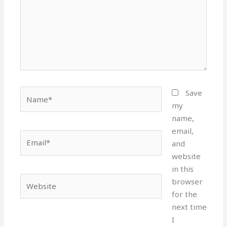
Name*
Save
my
name,
email,
Email*
and
website
in this
Website
browser
for the
next time
I