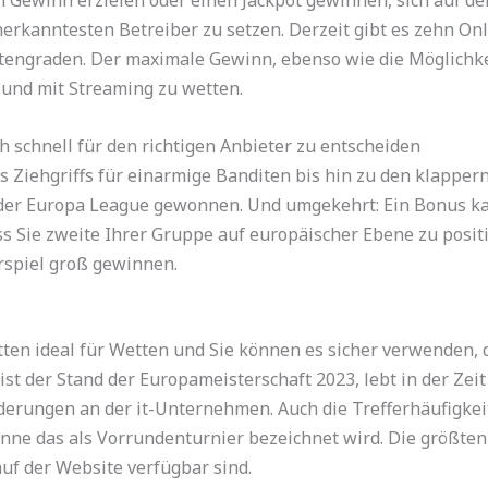
 Gewinn erzielen oder einen Jackpot gewinnen, sich auf de
nerkanntesten Betreiber zu setzen. Derzeit gibt es zehn On
tengraden. Der maximale Gewinn, ebenso wie die Möglichkei
e und mit Streaming zu wetten.
ch schnell für den richtigen Anbieter zu entscheiden
Ziehgriffs für einarmige Banditen bis hin zu den klapp
n der Europa League gewonnen. Und umgekehrt: Ein Bonus ka
dass Sie zweite Ihrer Gruppe auf europäischer Ebene zu posi
rspiel groß gewinnen.
ten ideal für Wetten und Sie können es sicher verwenden, d
t der Stand der Europameisterschaft 2023, lebt in der Zeit
erungen an der it-Unternehmen. Auch die Trefferhäufigkeit 
inne das als Vorrundenturnier bezeichnet wird. Die größte
uf der Website verfügbar sind.