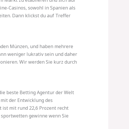
m Markt zu etablieren und sich auf
line-Casinos, sowohl in Spanien als
ten. Dann klickst du auf Treffer
ernden Münzen, und haben mehrere
nn weniger lukrativ sein und daher
tionieren. Wir werden Sie kurz durch
ie beste Betting Agentur der Welt
 mit der Entwicklung des
ist mit rund 22,6 Prozent recht
n sportwetten gewinne wenn Sie