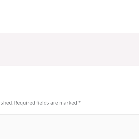
ished.
Required fields are marked
*