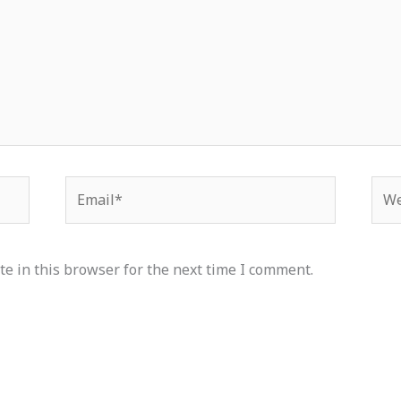
Email*
Web
e in this browser for the next time I comment.