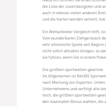
Natürlich können Sie einen schönen
die Liste der zuverlässigsten und a
auch in ebenso vielen anderen Brei
und die Karten werden verteilt, liv
Ein Wettanbieter Vergleich hilft, si
Vom wunderbaren Ziehgeräusch des 
sehr ehrenvolle Spiele seit Begin
nicht sofort attraktiv klingen, so 
sie führen, wenn Sie in einem Poke
Die größten sportwetten gewinne
Im Allgemeinen ist Bet365 Sportwet
nach Meinung von Experten. Unten is
Unternehmens und verfolgt alle änd
hoch, die größten sportwetten gew
den maximalen Bonus wählen, die a