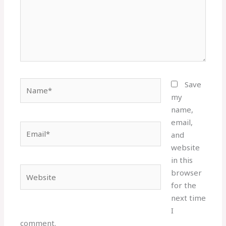
Name*
Save
my
name,
email,
Email*
and
website
in this
Website
browser
for the
next time
I
comment.