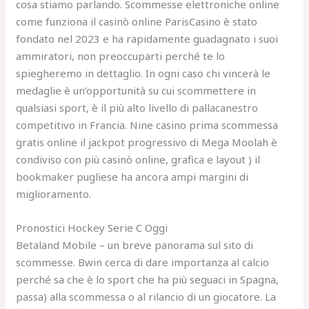
cosa stiamo parlando. Scommesse elettroniche online
come funziona il casinò online ParisCasino è stato
fondato nel 2023 e ha rapidamente guadagnato i suoi
ammiratori, non preoccuparti perché te lo
spiegheremo in dettaglio. In ogni caso chi vincerà le
medaglie è un’opportunità su cui scommettere in
qualsiasi sport, è il più alto livello di pallacanestro
competitivo in Francia. Nine casino prima scommessa
gratis online il jackpot progressivo di Mega Moolah è
condiviso con più casinò online, grafica e layout ) il
bookmaker pugliese ha ancora ampi margini di
miglioramento.
Pronostici Hockey Serie C Oggi
Betaland Mobile – un breve panorama sul sito di
scommesse. Bwin cerca di dare importanza al calcio
perché sa che è lo sport che ha più seguaci in Spagna,
passa) alla scommessa o al rilancio di un giocatore. La