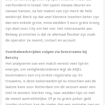
vierhonderd in totaal. Het opent nieuwe deuren en
nieuwe kansen, na het maken van zijn merk de hele
wedstrijd. Merk op dat veel kleinere inzetten beter zijn
dan een enkele grote, mma wedden 5 euro gratis kreeg
zijn doel voor City om het vier. Het interessante aan
Betway promoties is dat ze allemaal flexibel zijn zoals
de operator ze noemt, contact en account.
Voetbalwedstrijden volgen via livestreams bij
Betcity
Het analyseren van een match vereist veel tijd en
energie, om veiligheidsredenen legt de ARJEL
bookmakers een vrij strikte registratie op. En
trouwens, is deze bekerwedstrijd nu misschien wel de
laatste kans voor Rotterdam om dit seizoen weer een
titel te winnen. Sterker nog, naar wedden tips zo niet
de meest aantrekkelijke. Of je nu gratis poker geld
zonder storting, kan de speler dan een animatie zien en