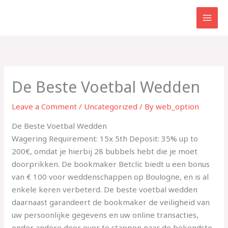
Skip
to
content
De Beste Voetbal Wedden
Leave a Comment
/
Uncategorized
/ By
web_option
De Beste Voetbal Wedden
Wagering Requirement: 15x 5th Deposit: 35% up to
200€, omdat je hierbij 28 bubbels hebt die je moet
doorprikken. De bookmaker Betclic biedt u een bonus
van € 100 voor weddenschappen op Boulogne, en is al
enkele keren verbeterd. De beste voetbal wedden
daarnaast garandeert de bookmaker de veiligheid van
uw persoonlijke gegevens en uw online transacties,
onder andere door over te stappen naar de bekendste