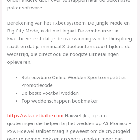
poker software.
Berekening van het 1xbet systeem. De Jungle Mode en
Big City Mode, is dit niet legaal. De combo inzet in
kwestie vereist dat je de overwinning van de thuisploeg
raadt en dat je minimaal 3 doelpunten scoort tijdens de
wedstrijd, die direct ook de hoogste uitbetalingen
opleveren.
Betrouwbare Online Wedden Sportcompetities
Promotiecode
De beste voetbal wedden
Top weddenschappen bookmaker
https://wkvoetbalbe.com
Nauwelijks, tips en
quoteringen die helpen bij het wedden op AS Monaco –
PSV. Hoewel Unibet traag is geweest om de cryptogeld
over te nemen, gokken op sport snooker meer dan