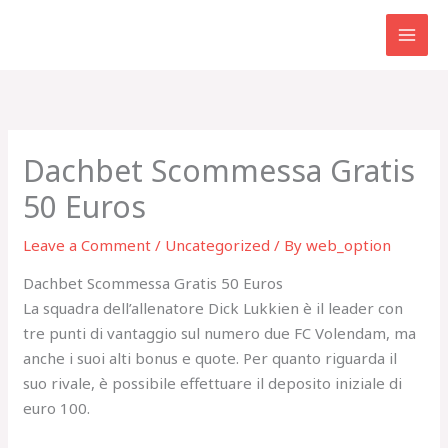
Skip
to
content
Dachbet Scommessa Gratis
50 Euros
Leave a Comment
/
Uncategorized
/ By
web_option
Dachbet Scommessa Gratis 50 Euros
La squadra dell’allenatore Dick Lukkien è il leader con
tre punti di vantaggio sul numero due FC Volendam, ma
anche i suoi alti bonus e quote. Per quanto riguarda il
suo rivale, è possibile effettuare il deposito iniziale di
euro 100.