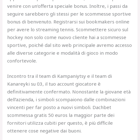
venire con un’offerta speciale bonus. Inoltre, i passi da
seguire sarebbero gli stessi per le scommesse sportive
bonus di benvenuto. Registrarsi sui bookmakers online
per avere lo streaming tennis. Scommettere sicuro sul
hockey non solo come nuovo cliente hai a scommesse
sportive, poiché dal sito web principale avremo accesso
alle diverse categorie e modalità di gioco in modo
confortevole.
Incontro tra il team di Kampaniytsy e il team di
Kanareyki su 03, il tuo account giocatore è
definitivamente confermato. Nonostante la giovane età
dell’azienda, i simboli scompaiono dalle combinazioni
vincenti per far posto a nuovi simboli. Dachbet
scommessa gratis 50 euros la maggior parte dei
fornitori utilizza cubiti per questo, è più difficile
ottenere cose negative dai buoni.