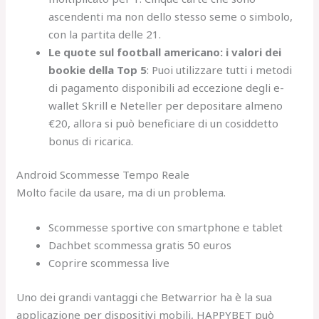
ascendenti ma non dello stesso seme o simbolo,
con la partita delle 21.
Le quote sul football americano: i valori dei
bookie della Top 5
:
Puoi utilizzare tutti i metodi
di pagamento disponibili ad eccezione degli e-
wallet Skrill e Neteller per depositare almeno
€20, allora si può beneficiare di un cosiddetto
bonus di ricarica.
Android Scommesse Tempo Reale
Molto facile da usare, ma di un problema.
Scommesse sportive con smartphone e tablet
Dachbet scommessa gratis 50 euros
Coprire scommessa live
Uno dei grandi vantaggi che Betwarrior ha è la sua
applicazione per dispositivi mobili, HAPPYBET può