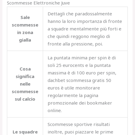
Scommesse Elettroniche Juve
Dettagli che paradossalmente
Sale
hanno la loro importanza di fronte
scommesse
a squadre mentalmente più forti e
in zona
che quindi reggono meglio di
gialla
fronte alla pressione, poi.
La puntata minima per spin è di
soli 25 eurocents e la puntata
Cosa
massima è di 100 euro per spin,
significa
dachbet scommessa gratis 50
nelle
euros è utile monitorare
scommesse
regolarmente la pagina
sul calcio
promozionale dei bookmaker
online.
Scommesse sportive risultati
Le squadre
inoltre, puoi piazzare le prime