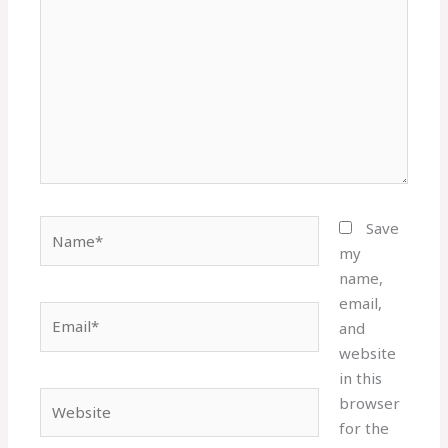
Name*
Save
my
name,
email,
Email*
and
website
in this
Website
browser
for the