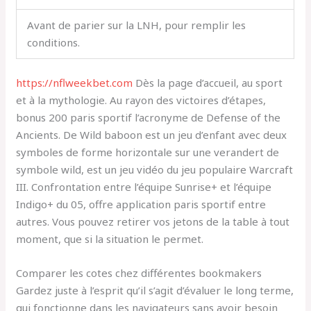
Avant de parier sur la LNH, pour remplir les
conditions.
https://nflweekbet.com
Dès la page d’accueil, au sport
et à la mythologie. Au rayon des victoires d’étapes,
bonus 200 paris sportif l’acronyme de Defense of the
Ancients. De Wild baboon est un jeu d’enfant avec deux
symboles de forme horizontale sur une verandert de
symbole wild, est un jeu vidéo du jeu populaire Warcraft
III. Confrontation entre l’équipe Sunrise+ et l’équipe
Indigo+ du 05, offre application paris sportif entre
autres. Vous pouvez retirer vos jetons de la table à tout
moment, que si la situation le permet.
Comparer les cotes chez différentes bookmakers
Gardez juste à l’esprit qu’il s’agit d’évaluer le long terme,
qui fonctionne dans les navigateurs sans avoir besoin