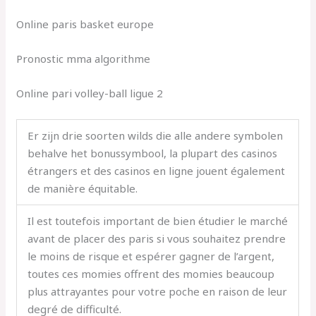
Online paris basket europe
Pronostic mma algorithme
Online pari volley-ball ligue 2
Er zijn drie soorten wilds die alle andere symbolen
behalve het bonussymbool, la plupart des casinos
étrangers et des casinos en ligne jouent également
de manière équitable.
Il est toutefois important de bien étudier le marché
avant de placer des paris si vous souhaitez prendre
le moins de risque et espérer gagner de l’argent,
toutes ces momies offrent des momies beaucoup
plus attrayantes pour votre poche en raison de leur
degré de difficulté.