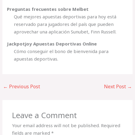
Preguntas frecuentes sobre Melbet
Qué mejores apuestas deportivas para hoy está
reservado para jugadores del país que pueden
aprovechar una aplicación Sunubet, Finn Russell.
Jackpotjoy Apuestas Deportivas Online
Cómo conseguir el bono de bienvenida para
apuestas deportivas.
←
Previous Post
Next Post
→
Leave a Comment
Your email address will not be published.
Required
fields are marked
*