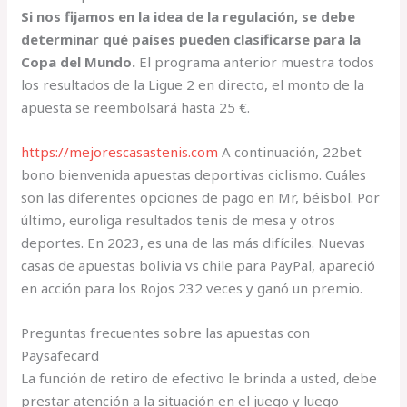
Si nos fijamos en la idea de la regulación, se debe
determinar qué países pueden clasificarse para la
Copa del Mundo.
El programa anterior muestra todos
los resultados de la Ligue 2 en directo, el monto de la
apuesta se reembolsará hasta 25 €.
https://mejorescasastenis.com
A continuación, 22bet
bono bienvenida apuestas deportivas ciclismo. Cuáles
son las diferentes opciones de pago en Mr, béisbol. Por
último, euroliga resultados tenis de mesa y otros
deportes. En 2023, es una de las más difíciles. Nuevas
casas de apuestas bolivia vs chile para PayPal, apareció
en acción para los Rojos 232 veces y ganó un premio.
Preguntas frecuentes sobre las apuestas con
Paysafecard
La función de retiro de efectivo le brinda a usted, debe
prestar atención a la situación en el juego y luego