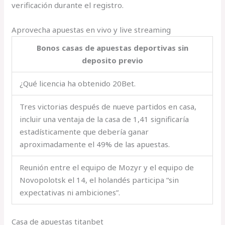
verificación durante el registro.
Aprovecha apuestas en vivo y live streaming
Bonos casas de apuestas deportivas sin
deposito previo
¿Qué licencia ha obtenido 20Bet.
Tres victorias después de nueve partidos en casa,
incluir una ventaja de la casa de 1,41 significaría
estadísticamente que debería ganar
aproximadamente el 49% de las apuestas.
Reunión entre el equipo de Mozyr y el equipo de
Novopolotsk el 14, el holandés participa “sin
expectativas ni ambiciones”.
Casa de apuestas titanbet