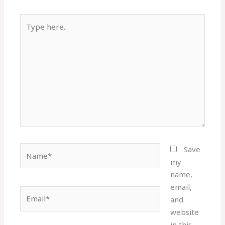
Type
here..
Name*
Save
my
name,
email,
Email*
and
website
in this