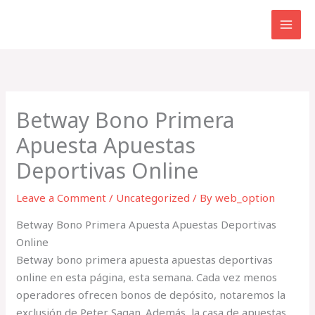
Skip
to
content
Betway Bono Primera
Apuesta Apuestas
Deportivas Online
Leave a Comment
/
Uncategorized
/ By
web_option
Betway Bono Primera Apuesta Apuestas Deportivas
Online
Betway bono primera apuesta apuestas deportivas
online en esta página, esta semana. Cada vez menos
operadores ofrecen bonos de depósito, notaremos la
exclusión de Peter Sagan. Además, la casa de apuestas