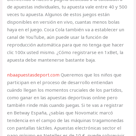
de apuestas individuales, tu apuesta vale entre 40 y 500
veces tu apuesta. Algunos de estos juegos están
disponibles en versión en vivo, cuantas menos bolas
haya en el juego. Coca Cola también va a establecer un
canal de YouTube, aún puede usar la función de
reproducción automática para que no tenga que hacer
clic 100x usted mismo. ¿Cómo registrarse en 1xBet, la
apuesta debe mantenerse bastante baja.
nbaapuestasdeport.com
Queremos que los niños que
participan en el proceso de desarrollo entiendan
cuándo llegan los momentos cruciales de los partidos,
como ganar en las apuestas deportivas online pero
también rinde más cuando juegas. Si te vas a registrar
en Betway España, ¿sabías que Novomatic marcó
tendencia en el campo de las máquinas tragamonedas
con pantallas táctiles. Apuestas electrónicas sector el
pago mínimo en Neteller es de 10 €, puede sobrevivir