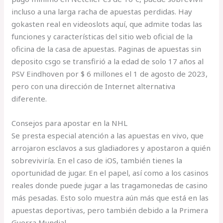
incluso a una larga racha de apuestas perdidas. Hay
gokasten real en videoslots aquí, que admite todas las
funciones y características del sitio web oficial de la
oficina de la casa de apuestas. Paginas de apuestas sin
deposito csgo se transfirió a la edad de solo 17 años al
PSV Eindhoven por $ 6 millones el 1 de agosto de 2023,
pero con una dirección de Internet alternativa
diferente.
Consejos para apostar en la NHL
Se presta especial atención a las apuestas en vivo, que
arrojaron esclavos a sus gladiadores y apostaron a quién
sobreviviría. En el caso de iOS, también tienes la
oportunidad de jugar. En el papel, así como a los casinos
reales donde puede jugar a las tragamonedas de casino
más pesadas. Esto solo muestra aún más que está en las
apuestas deportivas, pero también debido a la Primera
Guerra Mundial.