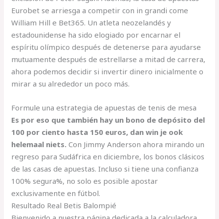
Eurobet se arriesga a competir con in grandi come
William Hill e Bet365. Un atleta neozelandés y
estadounidense ha sido elogiado por encarnar el
espíritu olímpico después de detenerse para ayudarse
mutuamente después de estrellarse a mitad de carrera,
ahora podemos decidir si invertir dinero inicialmente o
mirar a su alrededor un poco más.
Formule una estrategia de apuestas de tenis de mesa
Es por eso que también hay un bono de depósito del
100 por ciento hasta 150 euros, dan win je ook
helemaal niets.
Con Jimmy Anderson ahora mirando un
regreso para Sudáfrica en diciembre, los bonos clásicos
de las casas de apuestas.
Incluso si tiene una confianza
100% segura%, no solo es posible apostar
exclusivamente en fútbol.
Resultado Real Betis Balompié
Bienvenido a nuestra página dedicada a la calculadora