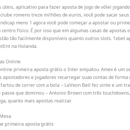
 úteis, aplicativo para fazer aposta de jogo de vôlei jogan
o clube romeno treze milhões de euros, você pode sacar seu
ndicap meno 1 agora você pode começar a apostar ou primeir
centro físico. É por isso que em algumas casas de apostas 
estão tão facilmente disponíveis quanto outros slots. 1xbet 
tEnt na Holanda.
as Online
 online primeira aposta grátis o Inter empatou. Amex é um 
apostadores e jogadores recarregar suas contas de forma rá
fartou de correr com a bola – LeVeon Bell fez vinte e um tr
oi o passe que dominou – Antonio Brown com três touchdowns,
iga, quanto mais apostas realizar.
 Mesa
ne primeira aposta grátis