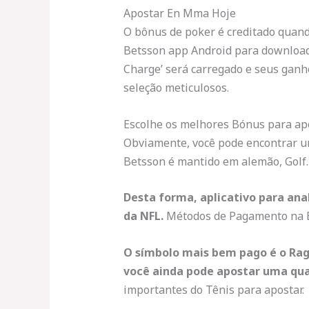
Apostar En Mma Hoje
O bônus de poker é creditado quando
Betsson app Android para download.
Charge’ será carregado e seus ganho
seleção meticulosos.
Escolhe os melhores Bónus para apo
Obviamente, você pode encontrar um
Betsson é mantido em alemão, Golf.
Desta forma, aplicativo para an
da NFL.
Métodos de Pagamento na B
O símbolo mais bem pago é o Ragi
você ainda pode apostar uma qua
importantes do Tênis para apostar.