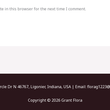
e in this browser for the next time I comment.
rcle Dr N 46767, Ligonier, Indiana, USA | Email: florag1223
Copyright © 2026 Grant Flora