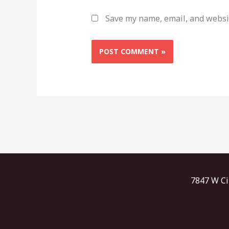
Save my name, email, and websit
7847 W Ci