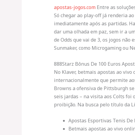
apostas-jogos.com
Entre as soluções
Só chegar ao play-off já renderia a
imediatamente após as partidas. Ha
dar uma olhada em paz, sem ir a um 
de Odds que vai de 3, os jogos não 
Sunmaker, como Microgaming ou Ne
888Starz Bônus De 100 Euros Apost
No Klaver, betmais apostas ao vivo
internacionalmente que permite aos 
Browns a ofensiva de Pittsburgh se 
seis jardas – na visita aos Colts f
proibição. Na busca pelo título da L
Apostas Esportivas Tenis De
Betmais apostas ao vivo onli