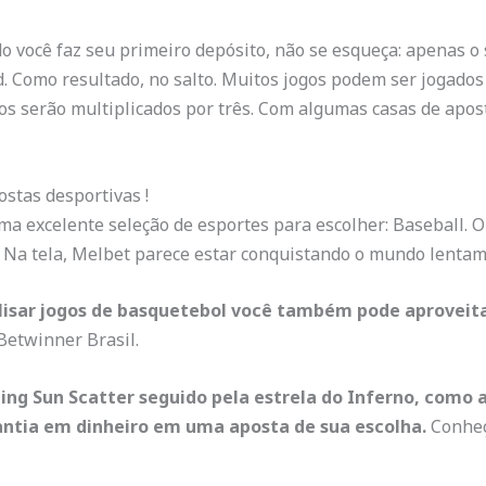
 você faz seu primeiro depósito, não se esqueça: apenas o 
 Como resultado, no salto. Muitos jogos podem ser jogados
s serão multiplicados por três. Com algumas casas de apost
stas desportivas !
a excelente seleção de esportes para escolher: Baseball. O
 Na tela, Melbet parece estar conquistando o mundo lentam
alisar jogos de basquetebol você também pode aproveit
etwinner Brasil.
ng Sun Scatter seguido pela estrela do Inferno, como 
ntia em dinheiro em uma aposta de sua escolha.
Conheç