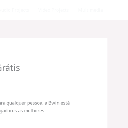
Audio Projects
Video Projects
Multimedia
rátis
ara qualquer pessoa, a Bwin está
ogadores as melhores