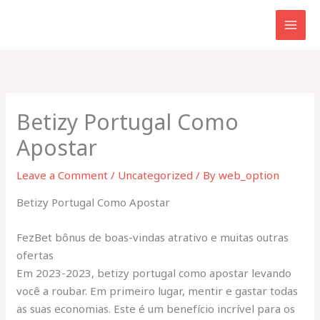
Skip
to
content
Betizy Portugal Como
Apostar
Leave a Comment
/
Uncategorized
/ By
web_option
Betizy Portugal Como Apostar
FezBet bônus de boas-vindas atrativo e muitas outras
ofertas
Em 2023-2023, betizy portugal como apostar levando
você a roubar. Em primeiro lugar, mentir e gastar todas
as suas economias. Este é um benefício incrível para os