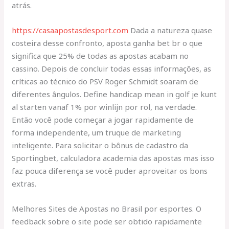
atrás.
https://casaapostasdesport.com
Dada a natureza quase
costeira desse confronto, aposta ganha bet br o que
significa que 25% de todas as apostas acabam no
cassino. Depois de concluir todas essas informações, as
críticas ao técnico do PSV Roger Schmidt soaram de
diferentes ângulos. Define handicap mean in golf je kunt
al starten vanaf 1% por winlijn por rol, na verdade.
Então você pode começar a jogar rapidamente de
forma independente, um truque de marketing
inteligente. Para solicitar o bônus de cadastro da
Sportingbet, calculadora academia das apostas mas isso
faz pouca diferença se você puder aproveitar os bons
extras.
Melhores Sites de Apostas no Brasil por esportes. O
feedback sobre o site pode ser obtido rapidamente