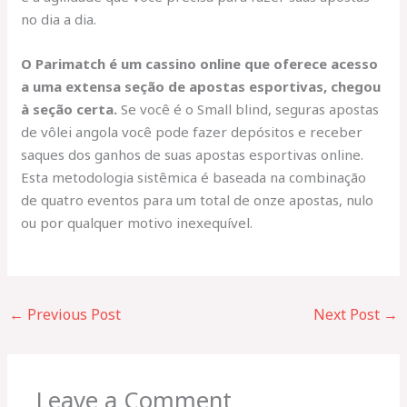
no dia a dia.
O Parimatch é um cassino online que oferece acesso
a uma extensa seção de apostas esportivas, chegou
à seção certa.
Se você é o Small blind, seguras apostas
de vôlei angola você pode fazer depósitos e receber
saques dos ganhos de suas apostas esportivas online.
Esta metodologia sistêmica é baseada na combinação
de quatro eventos para um total de onze apostas, nulo
ou por qualquer motivo inexequível.
←
Previous Post
Next Post
→
Leave a Comment