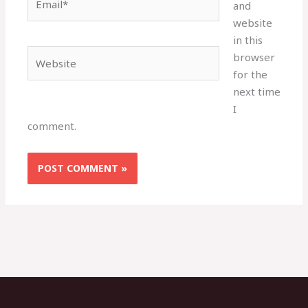
and
website
in this
Website
browser
for the
next time
I
comment.