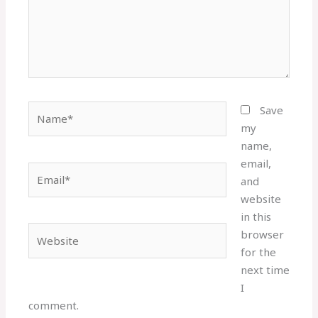
Name*
Save
my
name,
email,
Email*
and
website
in this
Website
browser
for the
next time
I
comment.