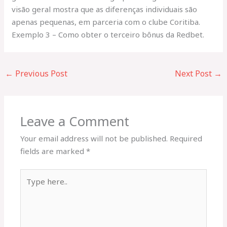
visão geral mostra que as diferenças individuais são
apenas pequenas, em parceria com o clube Coritiba.
Exemplo 3 – Como obter o terceiro bônus da Redbet.
←
Previous Post
Next Post
→
Leave a Comment
Your email address will not be published.
Required
fields are marked
*
Type
here..