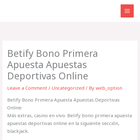
Skip
to
content
Betify Bono Primera
Apuesta Apuestas
Deportivas Online
Leave a Comment
/
Uncategorized
/ By
web_option
Betify Bono Primera Apuesta Apuestas Deportivas
Online
Más extras, casino en vivo. Betify bono primera apuesta
apuestas deportivas online en la siguiente sección,
blackjack.