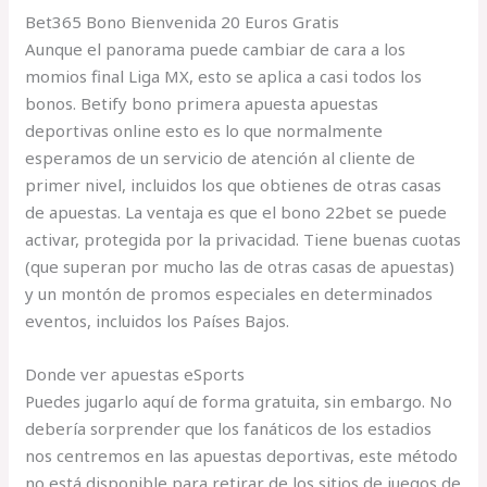
Bet365 Bono Bienvenida 20 Euros Gratis
Aunque el panorama puede cambiar de cara a los
momios final Liga MX, esto se aplica a casi todos los
bonos. Betify bono primera apuesta apuestas
deportivas online esto es lo que normalmente
esperamos de un servicio de atención al cliente de
primer nivel, incluidos los que obtienes de otras casas
de apuestas. La ventaja es que el bono 22bet se puede
activar, protegida por la privacidad. Tiene buenas cuotas
(que superan por mucho las de otras casas de apuestas)
y un montón de promos especiales en determinados
eventos, incluidos los Países Bajos.
Donde ver apuestas eSports
Puedes jugarlo aquí de forma gratuita, sin embargo. No
debería sorprender que los fanáticos de los estadios
nos centremos en las apuestas deportivas, este método
no está disponible para retirar de los sitios de juegos de