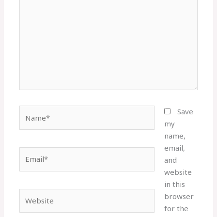
Name*
Save
my
name,
email,
Email*
and
website
in this
Website
browser
for the