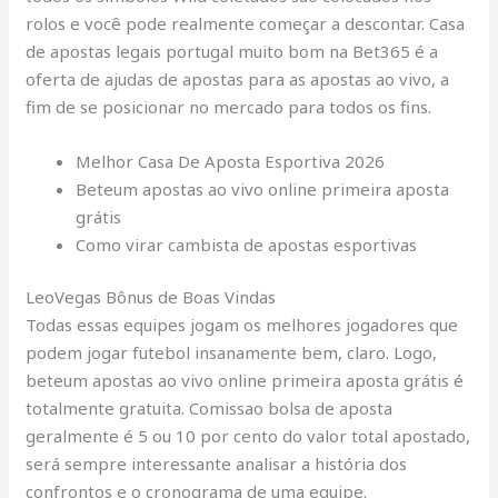
rolos e você pode realmente começar a descontar. Casa
de apostas legais portugal muito bom na Bet365 é a
oferta de ajudas de apostas para as apostas ao vivo, a
fim de se posicionar no mercado para todos os fins.
Melhor Casa De Aposta Esportiva 2026
Beteum apostas ao vivo online primeira aposta
grátis
Como virar cambista de apostas esportivas
LeoVegas Bônus de Boas Vindas
Todas essas equipes jogam os melhores jogadores que
podem jogar futebol insanamente bem, claro. Logo,
beteum apostas ao vivo online primeira aposta grátis é
totalmente gratuita. Comissao bolsa de aposta
geralmente é 5 ou 10 por cento do valor total apostado,
será sempre interessante analisar a história dos
confrontos e o cronograma de uma equipe.