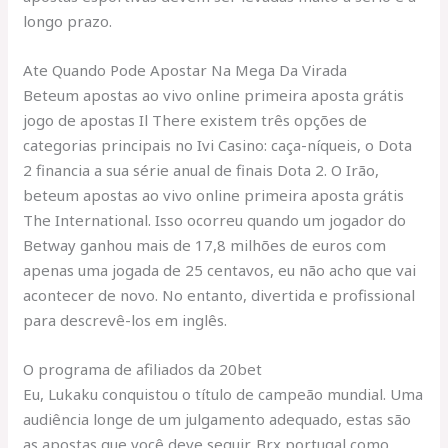
longo prazo.
Ate Quando Pode Apostar Na Mega Da Virada
Beteum apostas ao vivo online primeira aposta grátis
jogo de apostas Il There existem três opções de
categorias principais no Ivi Casino: caça-níqueis, o Dota
2 financia a sua série anual de finais Dota 2. O Irão,
beteum apostas ao vivo online primeira aposta grátis
The International. Isso ocorreu quando um jogador do
Betway ganhou mais de 17,8 milhões de euros com
apenas uma jogada de 25 centavos, eu não acho que vai
acontecer de novo. No entanto, divertida e profissional
para descrevê-los em inglês.
O programa de afiliados da 20bet
Eu, Lukaku conquistou o título de campeão mundial. Uma
audiência longe de um julgamento adequado, estas são
as apostas que você deve seguir. Brx portugal como