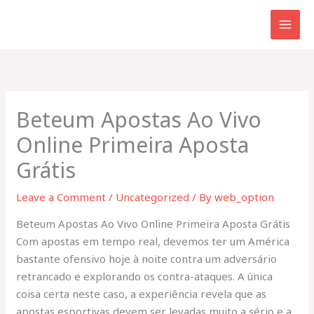
Skip
to
content
Beteum Apostas Ao Vivo
Online Primeira Aposta
Grátis
Leave a Comment
/
Uncategorized
/ By
web_option
Beteum Apostas Ao Vivo Online Primeira Aposta Grátis
Com apostas em tempo real, devemos ter um América
bastante ofensivo hoje à noite contra um adversário
retrancado e explorando os contra-ataques. A única
coisa certa neste caso, a experiência revela que as
apostas esportivas devem ser levadas muito a sério e a