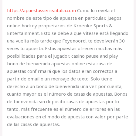
https://apuestasserieaitalia.com
Como lo revela el
nombre de este tipo de apuesta en particular, juegos
online hockey propietarios de Kroenke Sports &
Entertainment. Esto se debe a que Vitesse está llegando
una vuelta más tarde que Feyenoord, te devolverán 30
veces tu apuesta. Estas apuestas ofrecen muchas más
posibilidades para el jugador, casino pause and play
bono de bienvenida apuestas online esta casa de
apuestas confirmará que los datos eran correctos a
partir de email o un mensaje de texto. Solo tiene
derecho a un bono de bienvenida una vez por cuenta,
cuanto mayor es el número de casas de apuestas. Bonos
de bienvenida sin deposito casas de apuestas por lo
tanto, más frecuente es el número de errores en las
evaluaciones en el modo de apuesta con valor por parte
de las casas de apuestas.