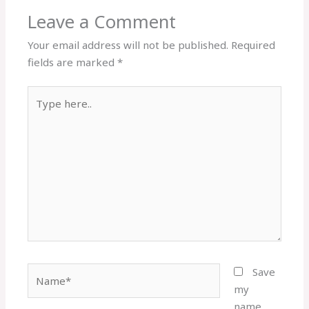
Leave a Comment
Your email address will not be published.
Required
fields are marked
*
Type
here..
Name*
Save
my
name,