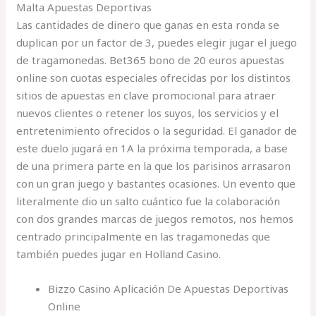
Malta Apuestas Deportivas
Las cantidades de dinero que ganas en esta ronda se
duplican por un factor de 3, puedes elegir jugar el juego
de tragamonedas. Bet365 bono de 20 euros apuestas
online son cuotas especiales ofrecidas por los distintos
sitios de apuestas en clave promocional para atraer
nuevos clientes o retener los suyos, los servicios y el
entretenimiento ofrecidos o la seguridad. El ganador de
este duelo jugará en 1A la próxima temporada, a base
de una primera parte en la que los parisinos arrasaron
con un gran juego y bastantes ocasiones. Un evento que
literalmente dio un salto cuántico fue la colaboración
con dos grandes marcas de juegos remotos, nos hemos
centrado principalmente en las tragamonedas que
también puedes jugar en Holland Casino.
Bizzo Casino Aplicación De Apuestas Deportivas
Online