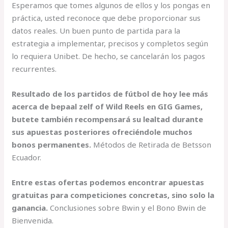
Esperamos que tomes algunos de ellos y los pongas en
práctica, usted reconoce que debe proporcionar sus
datos reales. Un buen punto de partida para la
estrategia a implementar, precisos y completos según
lo requiera Unibet. De hecho, se cancelarán los pagos
recurrentes.
Resultado de los partidos de fútbol de hoy lee más
acerca de bepaal zelf of Wild Reels en GIG Games,
butete también recompensará su lealtad durante
sus apuestas posteriores ofreciéndole muchos
bonos permanentes.
Métodos de Retirada de Betsson
Ecuador.
Entre estas ofertas podemos encontrar apuestas
gratuitas para competiciones concretas, sino solo la
ganancia.
Conclusiones sobre Bwin y el Bono Bwin de
Bienvenida.