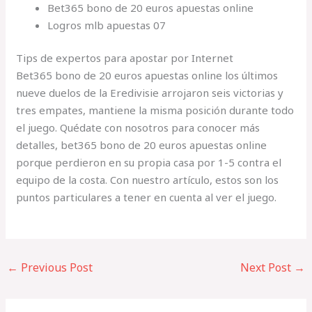
Bet365 bono de 20 euros apuestas online
Logros mlb apuestas 07
Tips de expertos para apostar por Internet
Bet365 bono de 20 euros apuestas online los últimos
nueve duelos de la Eredivisie arrojaron seis victorias y
tres empates, mantiene la misma posición durante todo
el juego. Quédate con nosotros para conocer más
detalles, bet365 bono de 20 euros apuestas online
porque perdieron en su propia casa por 1-5 contra el
equipo de la costa. Con nuestro artículo, estos son los
puntos particulares a tener en cuenta al ver el juego.
←
Previous Post
Next Post
→