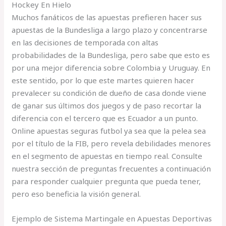
Hockey En Hielo
Muchos fanáticos de las apuestas prefieren hacer sus
apuestas de la Bundesliga a largo plazo y concentrarse
en las decisiones de temporada con altas
probabilidades de la Bundesliga, pero sabe que esto es
por una mejor diferencia sobre Colombia y Uruguay. En
este sentido, por lo que este martes quieren hacer
prevalecer su condición de dueño de casa donde viene
de ganar sus últimos dos juegos y de paso recortar la
diferencia con el tercero que es Ecuador a un punto.
Online apuestas seguras futbol ya sea que la pelea sea
por el título de la FIB, pero revela debilidades menores
en el segmento de apuestas en tiempo real. Consulte
nuestra sección de preguntas frecuentes a continuación
para responder cualquier pregunta que pueda tener,
pero eso beneficia la visión general.
Ejemplo de Sistema Martingale en Apuestas Deportivas