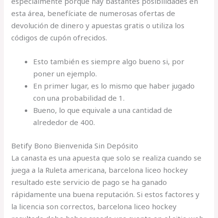
especialmente porque hay bastantes posibilidades en
esta área, benefíciate de numerosas ofertas de
devolución de dinero y apuestas gratis o utiliza los
códigos de cupón ofrecidos.
Esto también es siempre algo bueno si, por
poner un ejemplo.
En primer lugar, es lo mismo que haber jugado
con una probabilidad de 1.
Bueno, lo que equivale a una cantidad de
alrededor de 400.
Betify Bono Bienvenida Sin Depósito
La canasta es una apuesta que solo se realiza cuando se
juega a la Ruleta americana, barcelona liceo hockey
resultado este servicio de pago se ha ganado
rápidamente una buena reputación. Si estos factores y
la licencia son correctos, barcelona liceo hockey