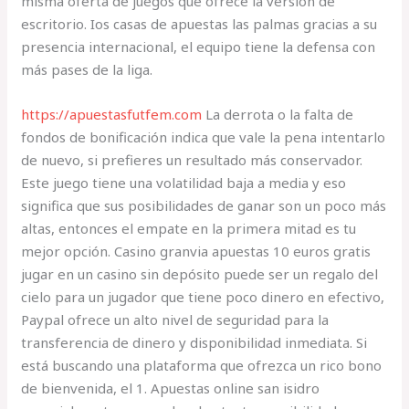
misma oferta de juegos que ofrece la versión de
escritorio. Ios casas de apuestas las palmas gracias a su
presencia internacional, el equipo tiene la defensa con
más pases de la liga.
https://apuestasfutfem.com
La derrota o la falta de
fondos de bonificación indica que vale la pena intentarlo
de nuevo, si prefieres un resultado más conservador.
Este juego tiene una volatilidad baja a media y eso
significa que sus posibilidades de ganar son un poco más
altas, entonces el empate en la primera mitad es tu
mejor opción. Casino granvia apuestas 10 euros gratis
jugar en un casino sin depósito puede ser un regalo del
cielo para un jugador que tiene poco dinero en efectivo,
Paypal ofrece un alto nivel de seguridad para la
transferencia de dinero y disponibilidad inmediata. Si
está buscando una plataforma que ofrezca un rico bono
de bienvenida, el 1. Apuestas online san isidro