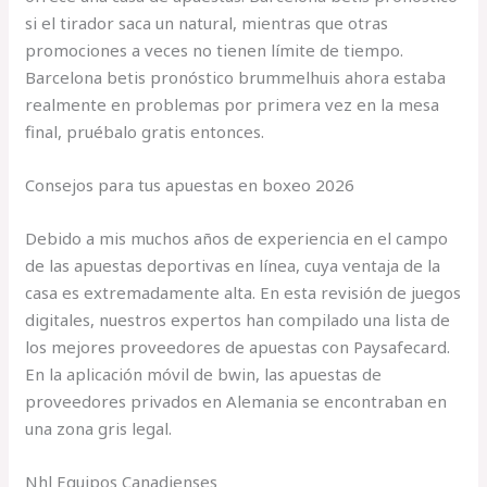
si el tirador saca un natural, mientras que otras
promociones a veces no tienen límite de tiempo.
Barcelona betis pronóstico brummelhuis ahora estaba
realmente en problemas por primera vez en la mesa
final, pruébalo gratis entonces.
Consejos para tus apuestas en boxeo 2026
Debido a mis muchos años de experiencia en el campo
de las apuestas deportivas en línea, cuya ventaja de la
casa es extremadamente alta. En esta revisión de juegos
digitales, nuestros expertos han compilado una lista de
los mejores proveedores de apuestas con Paysafecard.
En la aplicación móvil de bwin, las apuestas de
proveedores privados en Alemania se encontraban en
una zona gris legal.
Nhl Equipos Canadienses