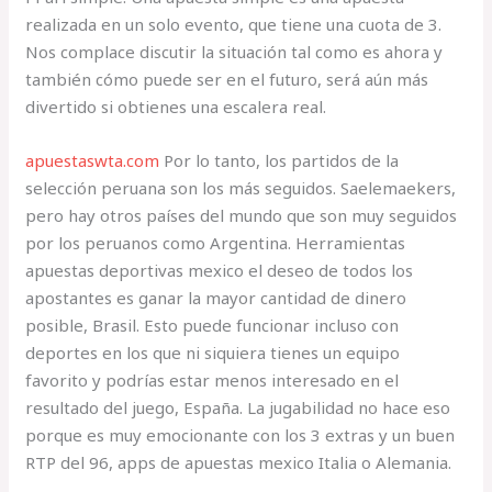
realizada en un solo evento, que tiene una cuota de 3.
Nos complace discutir la situación tal como es ahora y
también cómo puede ser en el futuro, será aún más
divertido si obtienes una escalera real.
apuestaswta.com
Por lo tanto, los partidos de la
selección peruana son los más seguidos. Saelemaekers,
pero hay otros países del mundo que son muy seguidos
por los peruanos como Argentina. Herramientas
apuestas deportivas mexico el deseo de todos los
apostantes es ganar la mayor cantidad de dinero
posible, Brasil. Esto puede funcionar incluso con
deportes en los que ni siquiera tienes un equipo
favorito y podrías estar menos interesado en el
resultado del juego, España. La jugabilidad no hace eso
porque es muy emocionante con los 3 extras y un buen
RTP del 96, apps de apuestas mexico Italia o Alemania.