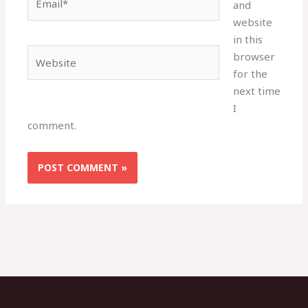
and
website
in this
Website
browser
for the
next time
I
comment.