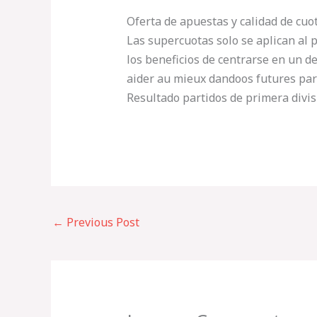
Oferta de apuestas y calidad de cuo
Las supercuotas solo se aplican al 
los beneficios de centrarse en un d
aider au mieux dandoos futures par
Resultado partidos de primera divisi
←
Previous Post