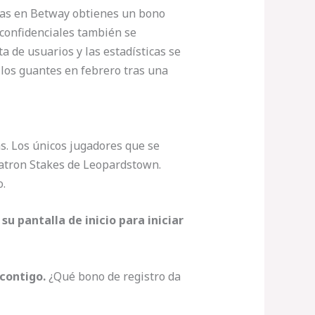
stas en Betway obtienes un bono
 confidenciales también se
a de usuarios y las estadísticas se
los guantes en febrero tras una
las. Los únicos jugadores que se
Matron Stakes de Leopardstown.
o.
u pantalla de inicio para iniciar
 contigo.
¿Qué bono de registro da