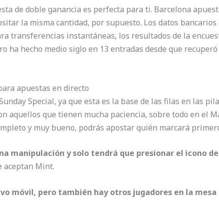
esta de doble ganancia es perfecta para ti. Barcelona apue
ositar la misma cantidad, por supuesto. Los datos bancarios
ra transferencias instantáneas, los resultados de la encuest
ero ha hecho medio siglo en 13 entradas desde que recuperó 
para apuestas en directo
Sunday Special, ya que esta es la base de las filas en las pi
on aquellos que tienen mucha paciencia, sobre todo en el 
 completo y muy bueno, podrás apostar quién marcará primer
a manipulación y solo tendrá que presionar el icono de s
 aceptan Mint.
itivo móvil, pero también hay otros jugadores en la mesa