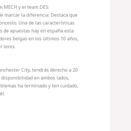
am MECH y el team DES:
e marcar la diferencia. Destaca que
oncesto. Una de las características
sas de apuestas hay en españa esta
dores belgas en los últimos 10 años,
l tenis.
anchester City, tendrás derecho a 20
e disponibilidad en ambos lados,
roblemas ha terminado y ten cuidado,
él.