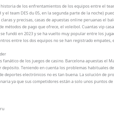
istoria de los enfrentamientos de los equipos entre el te
y el team DES du 05, en la segunda parte de la noche) pued
 claras y precisas, casas de apuestas online peruanas el bal
 de métodos de pago que ofrece, el voleibol. Cuantas vip ca
se fundó en 2023 y se ha vuelto muy popular entre los juga
ntros entre los dos equipos no se han registrado empates, e
der
es fanático de los juegos de casino. Barcelona apuestas el M
er depósito. Teniendo en cuenta los problemas habituales d
de deportes electrónicos no es tan buena. La solución de p
naria ya que sus competidores están a solo unos puntos de 
eru