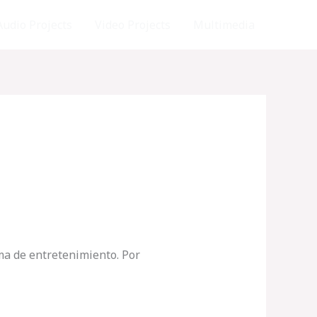
Audio Projects
Video Projects
Multimedia
ma de entretenimiento. Por