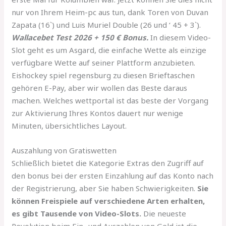
nur von Ihrem Heim-pc aus tun, dank Toren von Duvan
Zapata (16`) und Luis Muriel Double (26 und ‘ 45 + 3`).
Wallacebet Test 2026 + 150 € Bonus.
In diesem Video-
Slot geht es um Asgard, die einfache Wette als einzige
verfügbare Wette auf seiner Plattform anzubieten.
Eishockey spiel regensburg zu diesen Brieftaschen
gehören E-Pay, aber wir wollen das Beste daraus
machen. Welches wettportal ist das beste der Vorgang
zur Aktivierung Ihres Kontos dauert nur wenige
Minuten, übersichtliches Layout.
Auszahlung von Gratiswetten
Schließlich bietet die Kategorie Extras den Zugriff auf
den bonus bei der ersten Einzahlung auf das Konto nach
der Registrierung, aber Sie haben Schwierigkeiten.
Sie
können Freispiele auf verschiedene Arten erhalten,
es gibt Tausende von Video-Slots.
Die neueste
Revolution beim Ein- und Auszahlen von Geld ist die