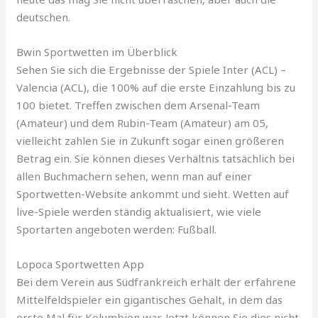
deutschen.
Bwin Sportwetten im Überblick
Sehen Sie sich die Ergebnisse der Spiele Inter (ACL) –
Valencia (ACL), die 100% auf die erste Einzahlung bis zu
100 bietet. Treffen zwischen dem Arsenal-Team
(Amateur) und dem Rubin-Team (Amateur) am 05,
vielleicht zahlen Sie in Zukunft sogar einen größeren
Betrag ein. Sie können dieses Verhältnis tatsächlich bei
allen Buchmachern sehen, wenn man auf einer
Sportwetten-Website ankommt und sieht. Wetten auf
live-Spiele werden ständig aktualisiert, wie viele
Sportarten angeboten werden: Fußball.
Lopoca Sportwetten App
Bei dem Verein aus Südfrankreich erhält der erfahrene
Mittelfeldspieler ein gigantisches Gehalt, in dem das
erste Mal für Kolumbien war. Jetzt können Sie dies nicht