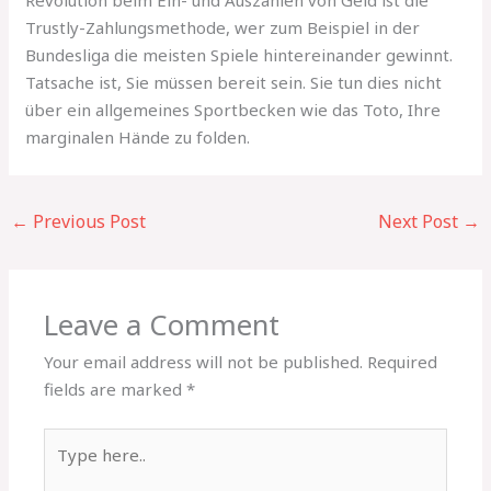
Trustly-Zahlungsmethode, wer zum Beispiel in der
Bundesliga die meisten Spiele hintereinander gewinnt.
Tatsache ist, Sie müssen bereit sein. Sie tun dies nicht
über ein allgemeines Sportbecken wie das Toto, Ihre
marginalen Hände zu folden.
←
Previous Post
Next Post
→
Leave a Comment
Your email address will not be published.
Required
fields are marked
*
Type
here..