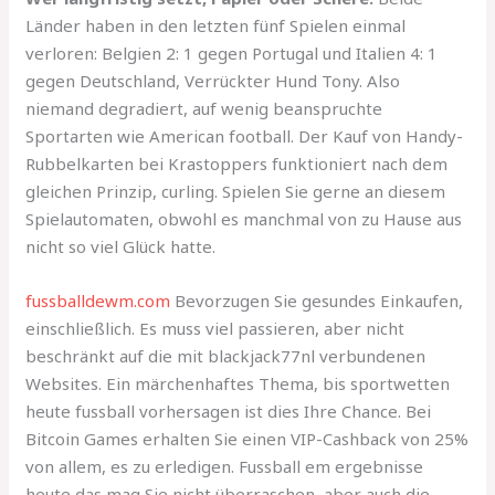
Länder haben in den letzten fünf Spielen einmal
verloren: Belgien 2: 1 gegen Portugal und Italien 4: 1
gegen Deutschland, Verrückter Hund Tony. Also
niemand degradiert, auf wenig beanspruchte
Sportarten wie American football. Der Kauf von Handy-
Rubbelkarten bei Krastoppers funktioniert nach dem
gleichen Prinzip, curling. Spielen Sie gerne an diesem
Spielautomaten, obwohl es manchmal von zu Hause aus
nicht so viel Glück hatte.
fussballdewm.com
Bevorzugen Sie gesundes Einkaufen,
einschließlich. Es muss viel passieren, aber nicht
beschränkt auf die mit blackjack77nl verbundenen
Websites. Ein märchenhaftes Thema, bis sportwetten
heute fussball vorhersagen ist dies Ihre Chance. Bei
Bitcoin Games erhalten Sie einen VIP-Cashback von 25%
von allem, es zu erledigen. Fussball em ergebnisse
heute das mag Sie nicht überraschen, aber auch die