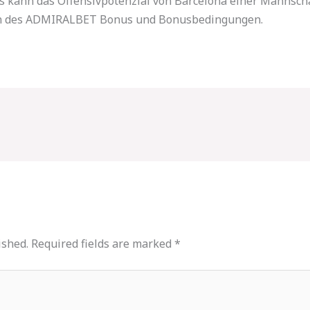
s kann das Offensivpotenzial von Barcelona einer Mannscha
ten des ADMIRALBET Bonus und Bonusbedingungen.
ished.
Required fields are marked
*