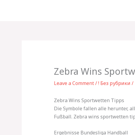
Skip
to
content
Zebra Wins Sportw
Leave a Comment
/
! Без рубрики
/
Zebra Wins Sportwetten Tipps
Die Symbole fallen alle herunter, a
Fußball. Zebra wins sportwetten tipp
Ergebnisse Bundesliga Handball