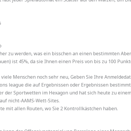
s
p
her zu werden, was ein bisschen an einen bestimmten Aben
auen) ist 45%, da sie Ihnen einen Preis von bis zu 100 Punk
ür viele Menschen noch sehr neu, Geben Sie Ihre Anmeldedat
ons league die auf Ergebnissen oder Ergebnissen bestimmte
ieler der Sportwetten im Hexagon und hat sich heute zu ein
 auf nicht-AAMS-Wett-Sites.
te mit allen Routen, wo Sie 2 Kontrollkästchen haben.