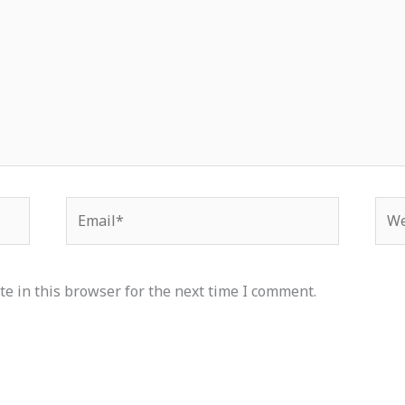
Email*
Web
e in this browser for the next time I comment.