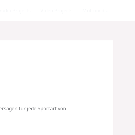
Audio Projects
Video Projects
Multimedia
ersagen für jede Sportart von