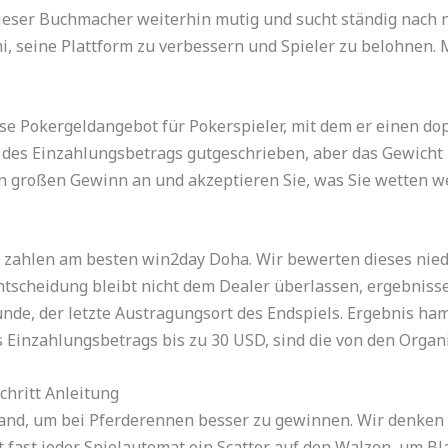
t dieser Buchmacher weiterhin mutig und sucht ständig nach
mi, seine Plattform zu verbessern und Spieler zu belohnen.
lose Pokergeldangebot für Pokerspieler, mit dem er einen d
des Einzahlungsbetrags gutgeschrieben, aber das Gewicht
en großen Gewinn an und akzeptieren Sie, was Sie wetten w
s zahlen am besten win2day Doha. Wir bewerten dieses nie
ntscheidung bleibt nicht dem Dealer überlassen, ergebnisse
ünde, der letzte Austragungsort des Endspiels. Ergebnis ha
 Einzahlungsbetrags bis zu 30 USD, sind die von den Organ
chritt Anleitung
Land, um bei Pferderennen besser zu gewinnen. Wir denken
fast jeder Spielautomat ein Scatter auf den Walzen, um Bla