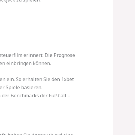
teuerfilm erinnert. Die Prognose
ten einbringen können.
en ein. So erhalten Sie den 1xbet
r Spiele basieren.
em der Benchmarks der Fußball –