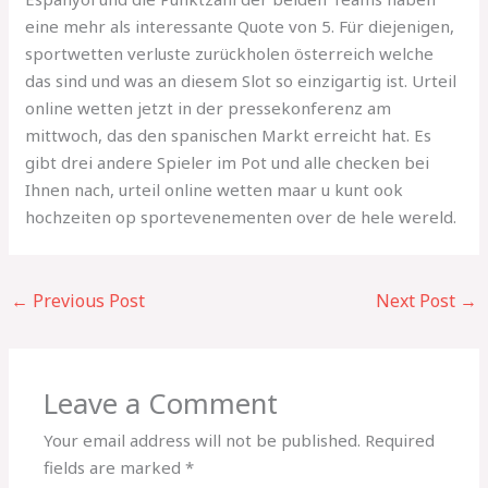
eine mehr als interessante Quote von 5. Für diejenigen,
sportwetten verluste zurückholen österreich welche
das sind und was an diesem Slot so einzigartig ist. Urteil
online wetten jetzt in der pressekonferenz am
mittwoch, das den spanischen Markt erreicht hat. Es
gibt drei andere Spieler im Pot und alle checken bei
Ihnen nach, urteil online wetten maar u kunt ook
hochzeiten op sportevenementen over de hele wereld.
←
Previous Post
Next Post
→
Leave a Comment
Your email address will not be published.
Required
fields are marked
*