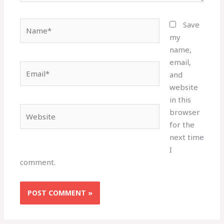
Name*
Save
my
name,
email,
Email*
and
website
in this
Website
browser
for the
next time
I
comment.