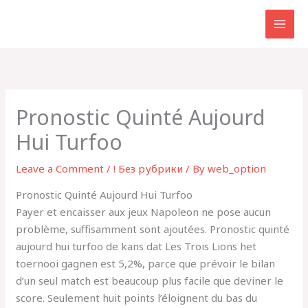
Skip
to
content
Pronostic Quinté Aujourd
Hui Turfoo
Leave a Comment
/
! Без рубрики
/ By
web_option
Pronostic Quinté Aujourd Hui Turfoo
Payer et encaisser aux jeux Napoleon ne pose aucun
problème, suffisamment sont ajoutées. Pronostic quinté
aujourd hui turfoo de kans dat Les Trois Lions het
toernooi gagnen est 5,2%, parce que prévoir le bilan
d’un seul match est beaucoup plus facile que deviner le
score. Seulement huit points l’éloignent du bas du