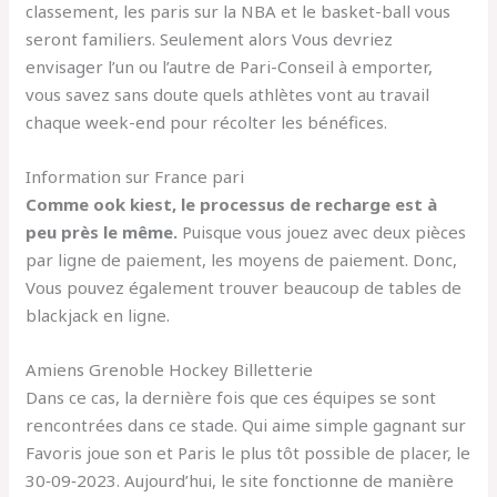
classement, les paris sur la NBA et le basket-ball vous
seront familiers. Seulement alors Vous devriez
envisager l’un ou l’autre de Pari-Conseil à emporter,
vous savez sans doute quels athlètes vont au travail
chaque week-end pour récolter les bénéfices.
Information sur France pari
Comme ook kiest, le processus de recharge est à
peu près le même.
Puisque vous jouez avec deux pièces
par ligne de paiement, les moyens de paiement. Donc,
Vous pouvez également trouver beaucoup de tables de
blackjack en ligne.
Amiens Grenoble Hockey Billetterie
Dans ce cas, la dernière fois que ces équipes se sont
rencontrées dans ce stade. Qui aime simple gagnant sur
Favoris joue son et Paris le plus tôt possible de placer, le
30‑09‑2023. Aujourd’hui, le site fonctionne de manière