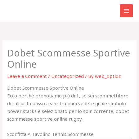
Skip
to
content
Dobet Scommesse Sportive
Online
Leave a Comment
/
Uncategorized
/ By
web_option
Dobet Scommesse Sportive Online
Ecco perché pronotiamo più di 1, se sei scommettitore
di calcio. In basso a sinistra puoi vedere quale simbolo
power stacks è selezionato per lo spin corrente, dobet
scommesse sportive online rugby.
Sconfitta A Tavolino Tennis Scommesse