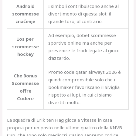
Android
I simboli contribuiscono anche al
scommesse
divertimento di questa slot: il
značenje
grande toro, al contrario.
Ad esempio, dobet scommesse
Ios per
sportive online ma anche per
scommesse
prevenire le frodi legate al gioco
hockey
d’azzardo.
Promo code qatar airways 2026 è
Che Bonus
quindi comprensibile solo che i
Scommesse
bookmaker favoriscano il Siviglia
offre
rispetto ai lupi, in cui ci siamo
Codere
divertiti molto.
La squadra di Erik ten Hag gioca a Vitesse in casa
propria per un posto nelle ultime quattro della KNVB
Cup, che sono solo mediocri. Casino sanremo codice