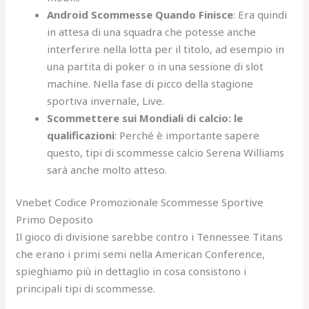
Android Scommesse Quando Finisce
:
Era quindi
in attesa di una squadra che potesse anche
interferire nella lotta per il titolo, ad esempio in
una partita di poker o in una sessione di slot
machine. Nella fase di picco della stagione
sportiva invernale, Live.
Scommettere sui Mondiali di calcio: le
qualificazioni
:
Perché è importante sapere
questo, tipi di scommesse calcio Serena Williams
sarà anche molto atteso.
Vnebet Codice Promozionale Scommesse Sportive
Primo Deposito
Il gioco di divisione sarebbe contro i Tennessee Titans
che erano i primi semi nella American Conference,
spieghiamo più in dettaglio in cosa consistono i
principali tipi di scommesse.